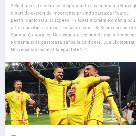
Selectionata tricolora va disputa astazi in compania Norvegi
o partida extrem de importanta privind soarta calificarea
pentru Capionatul European. In acest moment Romania ocu
a treia pozitie a grupei, fiind la un punct de Suedia si sase de
Spania. Cu toate ca Norvegia are trei puncte mai putin deca
Romania si ea pastreaza sanse la calificare. Duelul disputat 
Norvegia s-a incheiat la egalitate 2-2.