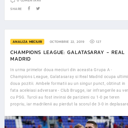
0 COMENTARII
SHARE
ANALIZA MECIURI
OCTOMBRIE 22, 2019
127
CHAMPIONS LEAGUE: GALATASARAY - REAL
MADRID
In urma primelor doua meciuri din aceasta Grupa A -
Champions League, Galatasaray si Real Madrid ocupa ultimi
doua pozitii. Ambele formatii au un singur punct, obtinut in
fata aceleiasi adversare - Club Brugge, iar infrangerile au ve
cu PSG. Turcii au fost invinsi de parizieni cu 1-0 pe teren
propriu, iar madrilenii au pierdut la scorul de 3-0 in deplasar