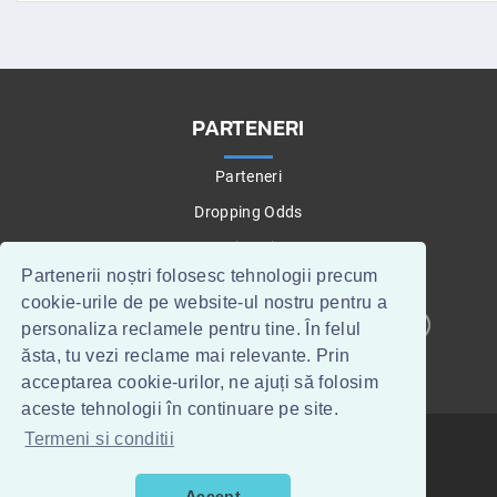
PARTENERI
Parteneri
Dropping Odds
Betting Tips
Partenerii noștri folosesc tehnologii precum
cookie-urile de pe website-ul nostru pentru a
personaliza reclamele pentru tine. În felul
CONTACT
WEBMASTERI
ăsta, tu vezi reclame mai relevante. Prin
acceptarea cookie-urilor, ne ajuți să folosim
aceste tehnologii în continuare pe site.
Termeni si conditii
TOPTIPSERI.RO
©
2015
.
TERMENI SI CONDITII
HOME
TIPSERI
PARIURI SPORTIVE
Accept