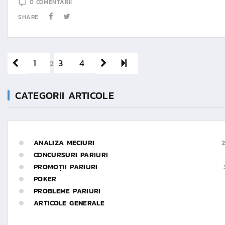
0 COMENTARII
SHARE
1
3
4
2
CATEGORII ARTICOLE
ANALIZA MECIURI
2
CONCURSURI PARIURI
PROMOȚII PARIURI
POKER
PROBLEME PARIURI
ARTICOLE GENERALE