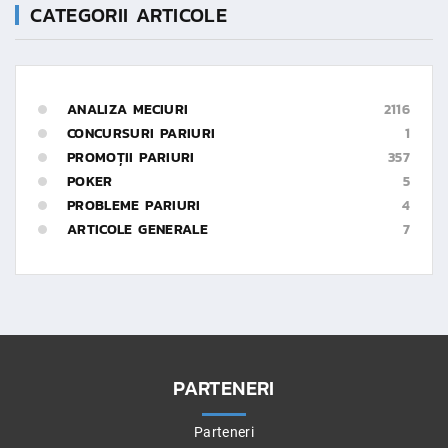
CATEGORII ARTICOLE
ANALIZA MECIURI
2116
CONCURSURI PARIURI
1
PROMOȚII PARIURI
357
POKER
5
PROBLEME PARIURI
4
ARTICOLE GENERALE
7
PARTENERI
Parteneri