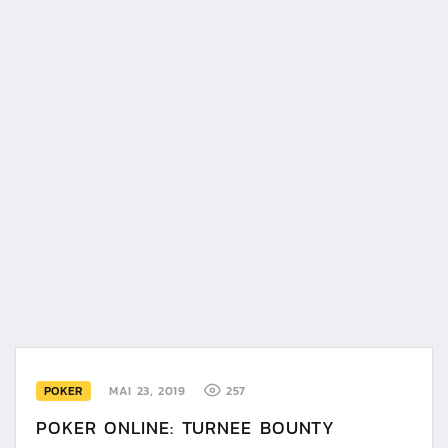
POKER
MAI 23, 2019
257
POKER ONLINE: TURNEE BOUNTY