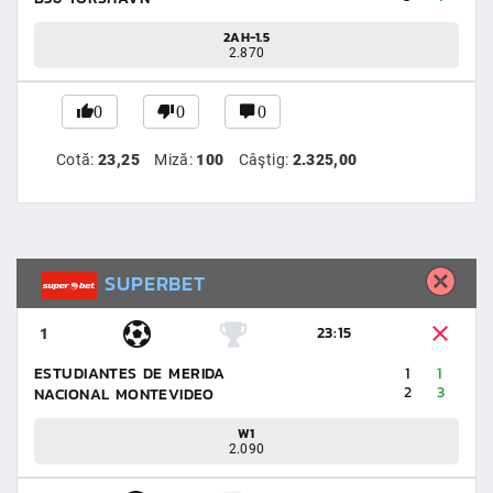
2AH-1.5
2.870
0
0
0
Cotă:
23,25
Miză:
100
Câştig:
2.325,00
SUPERBET
23:15
1
ESTUDIANTES DE MERIDA
1
1
2
3
NACIONAL MONTEVIDEO
W1
2.090