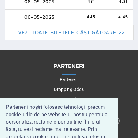
06-05-2025
431
4.31
06-05-2025
445
4.45
VEZI TOATE BILETELE CÂȘTIGĂTOARE >>
PARTENERI
Parteneri
Dropping Odds
Betting Tips
Partenerii noștri folosesc tehnologii precum
cookie-urile de pe website-ul nostru pentru a
personaliza reclamele pentru tine. În felul
CONTACT
WEBMASTERI
ăsta, tu vezi reclame mai relevante. Prin
acceptarea cookie-urilor, ne ajuți să folosim