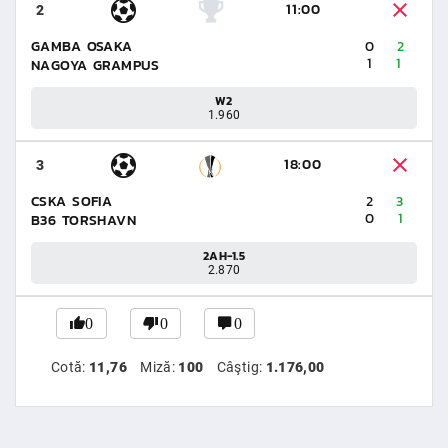
11:00
2
GAMBA OSAKA
0
2
1
1
NAGOYA GRAMPUS
W2
1.960
18:00
3
CSKA SOFIA
2
3
0
1
B36 TORSHAVN
2AH-1.5
2.870
0
0
0
Cotă:
11,76
Miză:
100
Câştig:
1.176,00