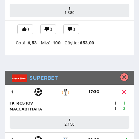
1
1.380
0
0
0
Cotă:
6,53
Miză:
100
Câştig:
653,00
SUPERBET
17:30
1
FK ROSTOV
1
1
1
2
MACCABI HAIFA
1
2.150