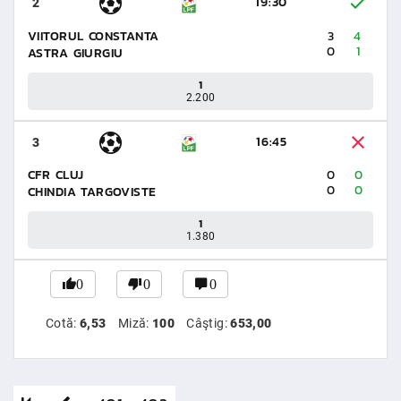
19:30
2
VIITORUL CONSTANTA
3
4
0
1
ASTRA GIURGIU
1
2.200
16:45
3
CFR CLUJ
0
0
0
0
CHINDIA TARGOVISTE
1
1.380
0
0
0
Cotă:
6,53
Miză:
100
Câştig:
653,00