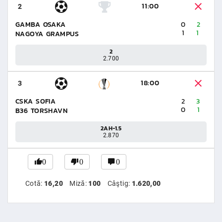
11:00
2
GAMBA OSAKA
0
2
1
1
NAGOYA GRAMPUS
2
2.700
18:00
3
CSKA SOFIA
2
3
0
1
B36 TORSHAVN
2AH-1.5
2.870
0
0
0
Cotă:
16,20
Miză:
100
Câştig:
1.620,00