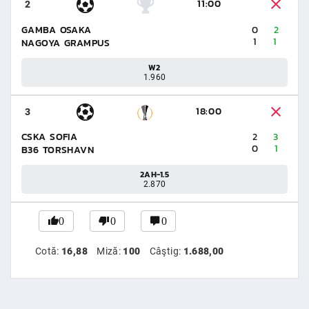
11:00
2
GAMBA OSAKA
0
2
1
1
NAGOYA GRAMPUS
W2
1.960
18:00
3
CSKA SOFIA
2
3
0
1
B36 TORSHAVN
2AH-1.5
2.870
0
0
0
Cotă:
16,88
Miză:
100
Câştig:
1.688,00