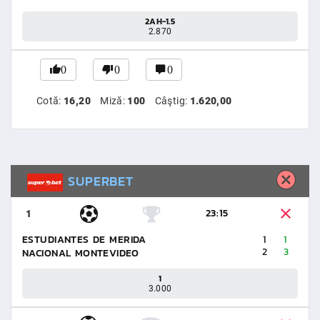
2AH-1.5
2.870
0
0
0
Cotă:
16,20
Miză:
100
Câştig:
1.620,00
SUPERBET
23:15
1
ESTUDIANTES DE MERIDA
1
1
2
3
NACIONAL MONTEVIDEO
1
3.000