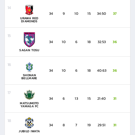
34
9
10
15
34:50
37
URAWA RED
DIAMONDS
34
10
6
18
32:53
36
SAGAN TOSU
34
10
6
18
40:63
36
SHONAN
BELLMARE
34
6
13
15
21:40
31
MATSUMOTO
YAMAGA FC
34
8
7
19
29:51
31
JUBILO IWATA