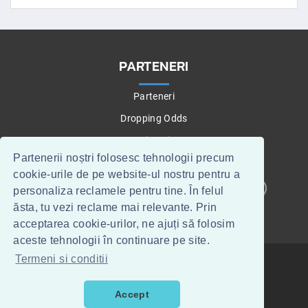
PARTENERI
Parteneri
Dropping Odds
Betting Tips
Partenerii noștri folosesc tehnologii precum
cookie-urile de pe website-ul nostru pentru a
personaliza reclamele pentru tine. În felul
CONTACT
WEBMASTERI
ăsta, tu vezi reclame mai relevante. Prin
acceptarea cookie-urilor, ne ajuți să folosim
aceste tehnologii în continuare pe site.
Termeni si conditii
TOPTIPSERI.RO
©
2015
.
TERMENI SI CONDITII
HOME
TIPSERI
PARIURI SPORTIVE
Accept