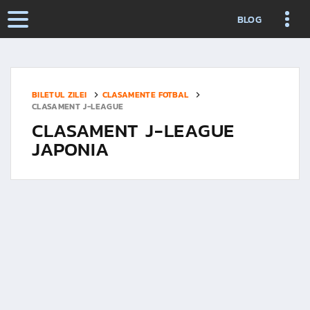
BLOG
BILETUL ZILEI
CLASAMENTE FOTBAL
CLASAMENT J-LEAGUE
CLASAMENT J-LEAGUE
JAPONIA