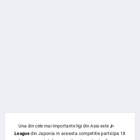
Una din cele mai importante ligi din Asia este
J-
League
din Japonia.In aceasta competitie participa 18