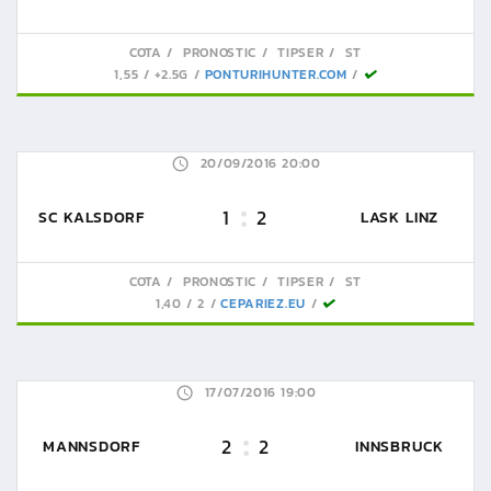
COTA
PRONOSTIC
TIPSER
ST
1,55
+2.5G
PONTURIHUNTER.COM
20/09/2016 20:00
1
2
SC KALSDORF
LASK LINZ
COTA
PRONOSTIC
TIPSER
ST
1,40
2
CEPARIEZ.EU
17/07/2016 19:00
2
2
MANNSDORF
INNSBRUCK