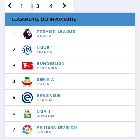
1
3
4
2
CLASAMENTE LIGI IMPORTANTE
PREMIER LEAGUE
1
ANGLIA
LIGUE 1
2
FRANȚA
BUNDESLIGA
3
GERMANIA
SERIE A
4
ITALIA
EREDIVISIE
5
OLANDA
LIGA 1
6
ROMÂNIA
PRIMERA DIVISION
7
SPANIA