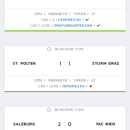
COTA
PRONOSTIC
TIPSER
ST
1,40
2
CEPARIEZ.EU
1,40
+2.5G
PONTURIHUNTER.COM
26/10/2016 17:30
1
1
ST. POLTEN
STURM GRAZ
COTA
PRONOSTIC
TIPSER
ST
1,85
+2.5G
CEPARIEZ.EU
26/10/2016 17:00
2
0
SALZBURG
FAC WIEN