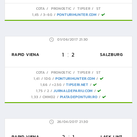
COTA
PRONOSTIC
TIPSER
ST
1,45
3-6G
PONTURIHUNTER.COM
01/06/2017 21:30
1
2
RAPID VIENA
SALZBURG
COTA
PRONOSTIC
TIPSER
ST
1,41
1DG
PONTURIHUNTER.COM
1,66
+2.5G
TIPSERI.NET
1,75
2
JURNALDEPARIU.COM
1,33
CMMD2
PIATADEPONTURI.RO
26/04/2017 21:30
2
1
RAPID VIENA
LASK LINZ