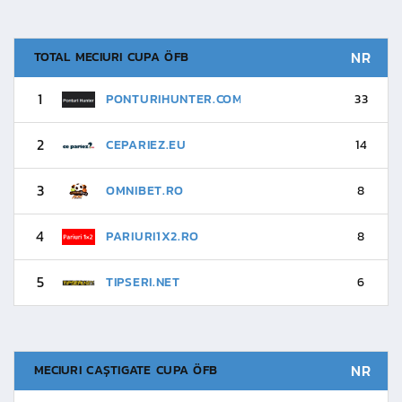
NR
TOTAL MECIURI CUPA ÖFB
1
PONTURIHUNTER.COM
33
2
CEPARIEZ.EU
14
3
OMNIBET.RO
8
4
PARIURI1X2.RO
8
5
TIPSERI.NET
6
NR
MECIURI CAȘTIGATE CUPA ÖFB