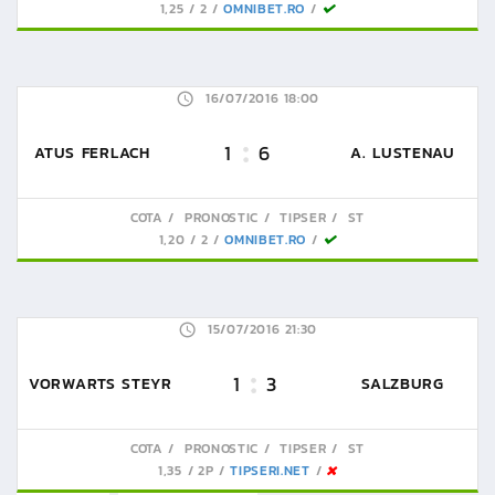
1,25
2
OMNIBET.RO
16/07/2016 18:00
1
6
ATUS FERLACH
A. LUSTENAU
COTA
PRONOSTIC
TIPSER
ST
1,20
2
OMNIBET.RO
15/07/2016 21:30
1
3
VORWARTS STEYR
SALZBURG
COTA
PRONOSTIC
TIPSER
ST
1,35
2P
TIPSERI.NET