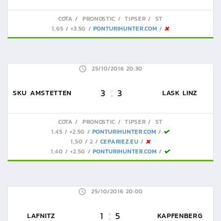
COTA
PRONOSTIC
TIPSER
ST
1,65
+3.5G
PONTURIHUNTER.COM
25/10/2016 20:30
3
3
SKU AMSTETTEN
LASK LINZ
COTA
PRONOSTIC
TIPSER
ST
1,45
+2.5G
PONTURIHUNTER.COM
1,50
2
CEPARIEZ.EU
1,40
+2.5G
PONTURIHUNTER.COM
25/10/2016 20:00
1
5
LAFNITZ
KAPFENBERG