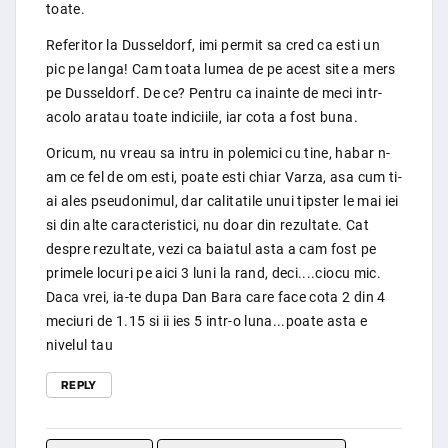
toate.
Referitor la Dusseldorf, imi permit sa cred ca esti un
pic pe langa! Cam toata lumea de pe acest site a mers
pe Dusseldorf. De ce? Pentru ca inainte de meci intr-
acolo aratau toate indiciile, iar cota a fost buna.
Oricum, nu vreau sa intru in polemici cu tine, habar n-
am ce fel de om esti, poate esti chiar Varza, asa cum ti-
ai ales pseudonimul, dar calitatile unui tipster le mai iei
si din alte caracteristici, nu doar din rezultate. Cat
despre rezultate, vezi ca baiatul asta a cam fost pe
primele locuri pe aici 3 luni la rand, deci....ciocu mic.
Daca vrei, ia-te dupa Dan Bara care face cota 2 din 4
meciuri de 1.15 si ii ies 5 intr-o luna...poate asta e
nivelul tau
REPLY