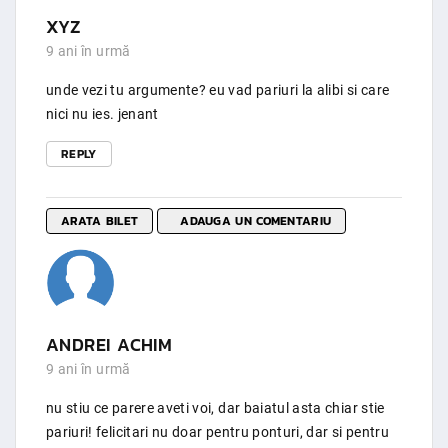
XYZ
9 ani în urmă
unde vezi tu argumente? eu vad pariuri la alibi si care
nici nu ies. jenant
REPLY
ARATA BILET
ADAUGA UN COMENTARIU
ANDREI ACHIM
9 ani în urmă
nu stiu ce parere aveti voi, dar baiatul asta chiar stie
pariuri! felicitari nu doar pentru ponturi, dar si pentru