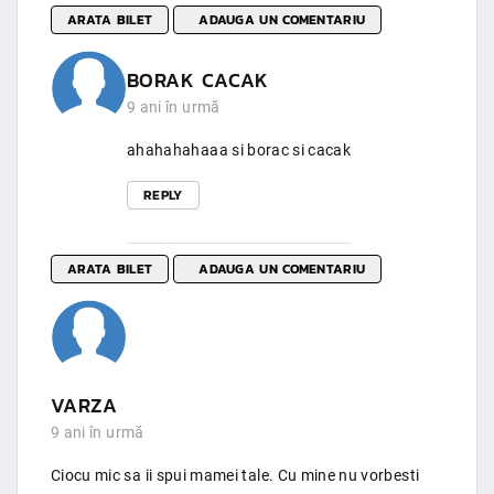
ARATA BILET
ADAUGA UN COMENTARIU
BORAK CACAK
9 ani în urmă
ahahahahaaa si borac si cacak
REPLY
ARATA BILET
ADAUGA UN COMENTARIU
VARZA
9 ani în urmă
Ciocu mic sa ii spui mamei tale. Cu mine nu vorbesti