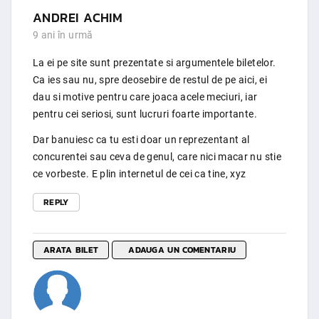
ANDREI ACHIM
9 ani în urmă
La ei pe site sunt prezentate si argumentele biletelor.
Ca ies sau nu, spre deosebire de restul de pe aici, ei
dau si motive pentru care joaca acele meciuri, iar
pentru cei seriosi, sunt lucruri foarte importante.
Dar banuiesc ca tu esti doar un reprezentant al
concurentei sau ceva de genul, care nici macar nu stie
ce vorbeste. E plin internetul de cei ca tine, xyz
REPLY
ARATA BILET
ADAUGA UN COMENTARIU