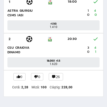
18:00
1
ASTRA GIURGIU
1
4
0
0
CSMS IASI
+1.5G
1.410
20:30
2
CSU CRAIOVA
3
4
0
1
DINAMO
1&DG1 +1.5
1.620
0
0
26
Cotă:
2,28
Miză:
100
Câştig:
228,00