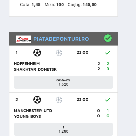
Cotă:
1,45
Miză:
100
Câştig:
145,00
PIATADEPONTURI.RO
22:00
1
HOFFENHEIM
2
2
2
3
SHAKHTAR DONETSK
GG&+2.5
1.620
22:00
2
MANCHESTER UTD
0
1
0
0
YOUNG BOYS
1
1.280