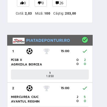
0
0
26
Cotă:
2,03
Miză:
100
Câştig:
203,00
PIATADEPONTURI.RO
15:00
1
FCSB II
0
2
0
0
AGRICOLA BORCEA
1
1.850
15:00
2
MIERCUREA CIUC
2
5
0
0
AVANTUL REGHIN