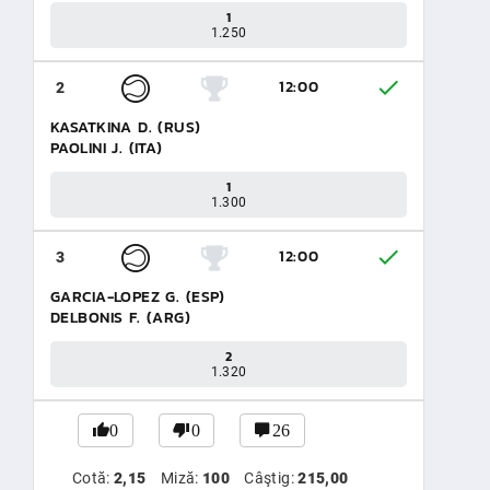
1
1.250
12:00
2
KASATKINA D. (RUS)
PAOLINI J. (ITA)
1
1.300
12:00
3
GARCIA-LOPEZ G. (ESP)
DELBONIS F. (ARG)
2
1.320
0
0
26
Cotă:
2,15
Miză:
100
Câştig:
215,00