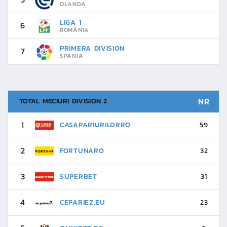
OLANDA
LIGA 1
6
ROMÂNIA
PRIMERA DIVISION
7
SPANIA
NR
TOTAL MECIURI DIVISION 2
1
CASAPARIURILORRO
59
2
FORTUNARO
32
3
SUPERBET
31
4
CEPARIEZ.EU
23