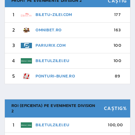
CAȘTIG
PROFIT PE EVENIMENTE DIVISION 2
1
BILETU-ZILEI.COM
177
2
OMNIBET.RO
163
3
PARIURIX.COM
100
4
BILETULZILEI.EU
100
5
PONTURI-BUNE.RO
89
ROI (EFICIENTA) PE EVENIMENTE DIVISION
CAȘTIG%
2
1
BILETULZILEI.EU
100,00