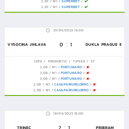
2,20
W1
SUPERBET
2,20
W1
SUPERBET
23/04/2023 16:00
0
1
VYSOCINA JIHLAVA
DUKLA PRAGUE II
COTA
PRONOSTIC
TIPSER
ST
2,08
W1
FORTUNARO
2,08
W1
FORTUNARO
2,08
W1
FORTUNARO
2,08
W1
CASAPARIURILORRO
2,08
W1
CASAPARIURILORRO
19/04/2023 16:00
2
1
TRINEC
PRIBRAM