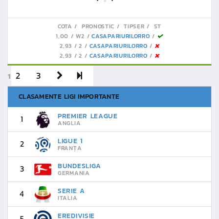
COTA
PRONOSTIC
TIPSER
ST
1,00
W2
CASAPARIURILORRO
2,93
2
CASAPARIURILORRO
2,93
2
CASAPARIURILORRO
2
3
1
CLASAMENTE LIGI IMPORTANTE
PREMIER LEAGUE
1
ANGLIA
LIGUE 1
2
FRANȚA
BUNDESLIGA
3
GERMANIA
SERIE A
4
ITALIA
EREDIVISIE
5