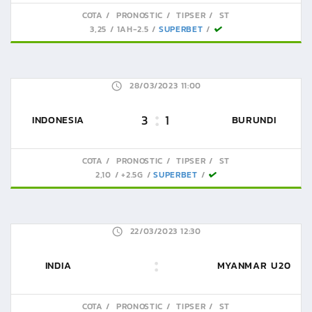
COTA
PRONOSTIC
TIPSER
ST
3,25
1AH-2.5
SUPERBET
28/03/2023 11:00
3
1
INDONESIA
BURUNDI
COTA
PRONOSTIC
TIPSER
ST
2,10
+2.5G
SUPERBET
22/03/2023 12:30
INDIA
MYANMAR U20
COTA
PRONOSTIC
TIPSER
ST