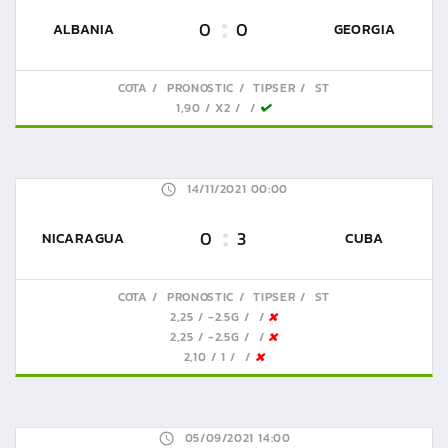
0
0
ALBANIA
GEORGIA
COTA
PRONOSTIC
TIPSER
ST
1,90
X2
14/11/2021 00:00
0
3
NICARAGUA
CUBA
COTA
PRONOSTIC
TIPSER
ST
2,25
-2.5G
2,25
-2.5G
2,10
1
05/09/2021 14:00