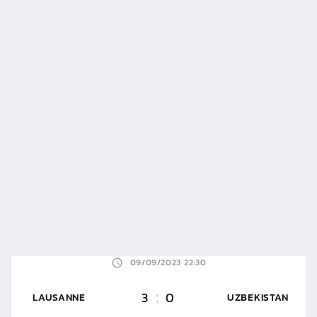
09/09/2023 22:30
3
0
LAUSANNE
UZBEKISTAN