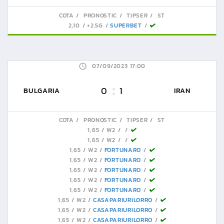
COTA
PRONOSTIC
TIPSER
ST
2,10
+2.5G
SUPERBET
07/09/2023 17:00
0
1
BULGARIA
IRAN
COTA
PRONOSTIC
TIPSER
ST
1,65
W2
1,65
W2
1,65
W2
FORTUNARO
1,65
W2
FORTUNARO
1,65
W2
FORTUNARO
1,65
W2
FORTUNARO
1,65
W2
FORTUNARO
1,65
W2
CASAPARIURILORRO
1,65
W2
CASAPARIURILORRO
1,65
W2
CASAPARIURILORRO