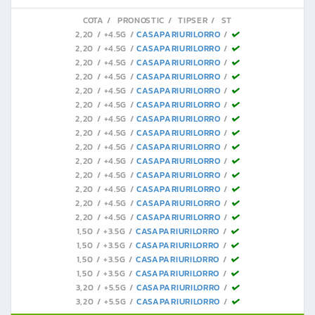
COTA
PRONOSTIC
TIPSER
ST
2,20
+4.5G
CASAPARIURILORRO
2,20
+4.5G
CASAPARIURILORRO
2,20
+4.5G
CASAPARIURILORRO
2,20
+4.5G
CASAPARIURILORRO
2,20
+4.5G
CASAPARIURILORRO
2,20
+4.5G
CASAPARIURILORRO
2,20
+4.5G
CASAPARIURILORRO
2,20
+4.5G
CASAPARIURILORRO
2,20
+4.5G
CASAPARIURILORRO
2,20
+4.5G
CASAPARIURILORRO
2,20
+4.5G
CASAPARIURILORRO
2,20
+4.5G
CASAPARIURILORRO
2,20
+4.5G
CASAPARIURILORRO
2,20
+4.5G
CASAPARIURILORRO
1,50
+3.5G
CASAPARIURILORRO
1,50
+3.5G
CASAPARIURILORRO
1,50
+3.5G
CASAPARIURILORRO
1,50
+3.5G
CASAPARIURILORRO
3,20
+5.5G
CASAPARIURILORRO
3,20
+5.5G
CASAPARIURILORRO