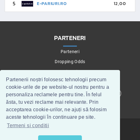
5
E-PARIURI.RO
12,00
PARTENERI
Parteneri
Dropping Odds
Betting Tips
Partenerii noștri folosesc tehnologii precum
cookie-urile de pe website-ul nostru pentru a
personaliza reclamele pentru tine. În felul
CONTACT
WEBMASTERI
ăsta, tu vezi reclame mai relevante. Prin
acceptarea cookie-urilor, ne ajuți să folosim
aceste tehnologii în continuare pe site.
Termeni si conditii
TOPTIPSERI.RO
©
2015
.
TERMENI SI CONDITII