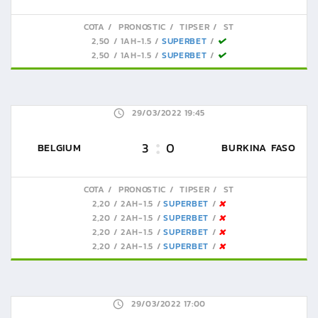
COTA
PRONOSTIC
TIPSER
ST
2,50
1AH-1.5
SUPERBET
2,50
1AH-1.5
SUPERBET
29/03/2022 19:45
3
0
BELGIUM
BURKINA FASO
COTA
PRONOSTIC
TIPSER
ST
2,20
2AH-1.5
SUPERBET
2,20
2AH-1.5
SUPERBET
2,20
2AH-1.5
SUPERBET
2,20
2AH-1.5
SUPERBET
29/03/2022 17:00