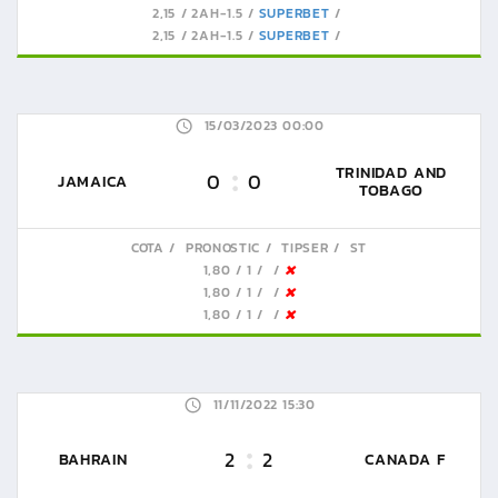
2,15
2AH-1.5
SUPERBET
2,15
2AH-1.5
SUPERBET
15/03/2023 00:00
TRINIDAD AND
0
0
JAMAICA
TOBAGO
COTA
PRONOSTIC
TIPSER
ST
1,80
1
1,80
1
1,80
1
11/11/2022 15:30
2
2
BAHRAIN
CANADA F