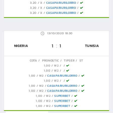
3,20
X
CASAPARIURILORRO
3,20
X
CASAPARIURILORRO
3,20
X
CASAPARIURILORRO
13/10/2020 18:30
1
1
NIGERIA
TUNISIA
COTA
PRONOSTIC
TIPSER
ST
1,00
W2
1,00
W2
1,00
W2
CASAPARIURILORRO
1,00
W2
1,00
W2
CASAPARIURILORRO
1,00
W2
CASAPARIURILORRO
1,00
W2
SUPERBET
1,00
W2
SUPERBET
1,00
W2
SUPERBET