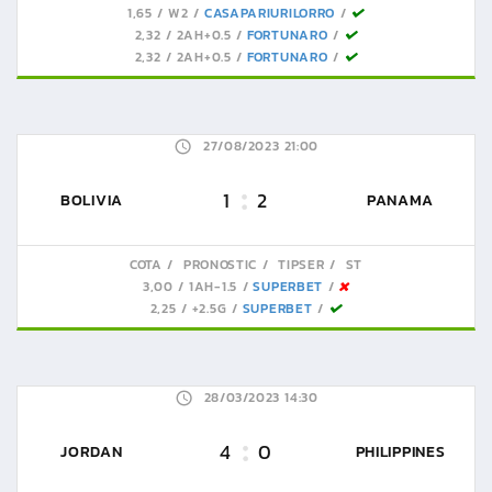
1,65
W2
CASAPARIURILORRO
2,32
2AH+0.5
FORTUNARO
2,32
2AH+0.5
FORTUNARO
27/08/2023 21:00
1
2
BOLIVIA
PANAMA
COTA
PRONOSTIC
TIPSER
ST
3,00
1AH-1.5
SUPERBET
2,25
+2.5G
SUPERBET
28/03/2023 14:30
4
0
JORDAN
PHILIPPINES