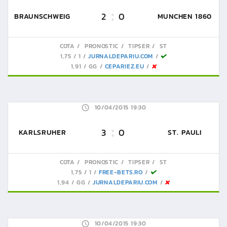
2
0
BRAUNSCHWEIG
MUNCHEN 1860
COTA
PRONOSTIC
TIPSER
ST
1,75
1
JURNALDEPARIU.COM
1,91
GG
CEPARIEZ.EU
10/04/2015 19:30
3
0
KARLSRUHER
ST. PAULI
COTA
PRONOSTIC
TIPSER
ST
1,75
1
FREE-BETS.RO
1,94
GG
JURNALDEPARIU.COM
10/04/2015 19:30