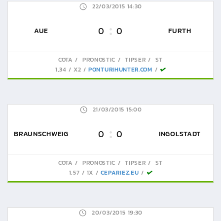
22/03/2015 14:30
0
0
AUE
FURTH
COTA
PRONOSTIC
TIPSER
ST
1,34
X2
PONTURIHUNTER.COM
21/03/2015 15:00
0
0
BRAUNSCHWEIG
INGOLSTADT
COTA
PRONOSTIC
TIPSER
ST
1,57
1X
CEPARIEZ.EU
20/03/2015 19:30