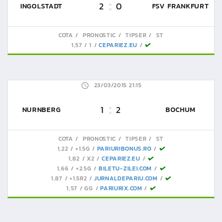
2
0
INGOLSTADT
FSV FRANKFURT
COTA
PRONOSTIC
TIPSER
ST
1,57
1
CEPARIEZ.EU
23/03/2015 21:15
1
2
NURNBERG
BOCHUM
COTA
PRONOSTIC
TIPSER
ST
1,22
+1.5G
PARIURIBONUS.RO
1,82
X2
CEPARIEZ.EU
1,66
+2.5G
BILETU-ZILEI.COM
1,87
+1.5R2
JURNALDEPARIU.COM
1,57
GG
PARIURIX.COM