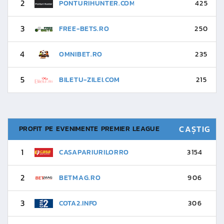
2
PONTURIHUNTER.COM
425
3
FREE-BETS.RO
250
4
OMNIBET.RO
235
5
BILETU-ZILEI.COM
215
CAȘTIG
PROFIT PE EVENIMENTE PREMIER LEAGUE
1
CASAPARIURILORRO
3154
2
BETMAG.RO
906
3
COTA2.INFO
306