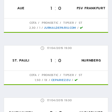
1
0
AUE
FSV FRANKFURT
COTA
PRONOSTIC
TIPSER
ST
2,30
1
JURNALDEPARIU.COM
17/04/2015 19:30
1
0
ST. PAULI
NURNBERG
COTA
PRONOSTIC
TIPSER
ST
1,50
1X
CEPARIEZ.EU
17/04/2015 19:30