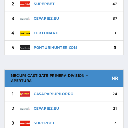
2
SUPERBET
42
3
CEPARIEZ.EU
37
4
FORTUNARO
9
5
PONTURIHUNTER.COM
5
MECIURI CAȘTIGATE PRIMERA DIVISION -
NR
APERTURA
1
CASAPARIURILORRO
24
2
CEPARIEZ.EU
21
3
SUPERBET
7