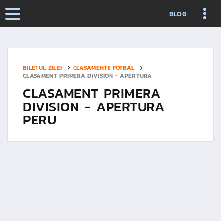
BLOG
BILETUL ZILEI
CLASAMENTE FOTBAL
CLASAMENT PRIMERA DIVISION - APERTURA
CLASAMENT PRIMERA
DIVISION - APERTURA
PERU