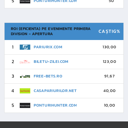
5
PONTURIHUNTER.COM
50
ROI (EFICIENTA) PE EVENIMENTE PRIMERA
CAȘTIG%
DIVISION - APERTURA
1
PARIURIX.COM
130,00
2
BILETU-ZILEI.COM
123,00
3
FREE-BETS.RO
91,67
4
CASAPARIURILOR.NET
40,00
5
PONTURIHUNTER.COM
10,00