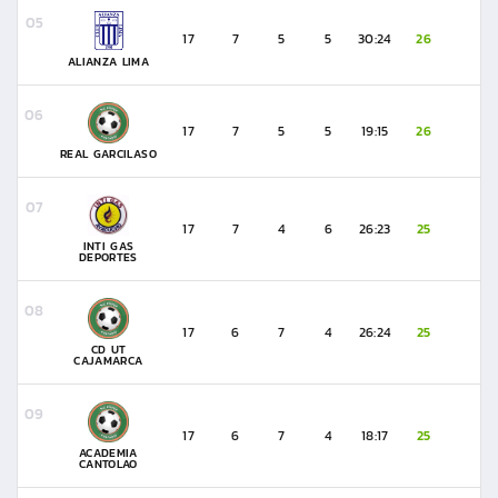
17
7
5
5
30:24
26
ALIANZA LIMA
17
7
5
5
19:15
26
REAL GARCILASO
17
7
4
6
26:23
25
INTI GAS
DEPORTES
17
6
7
4
26:24
25
CD UT
CAJAMARCA
17
6
7
4
18:17
25
ACADEMIA
CANTOLAO