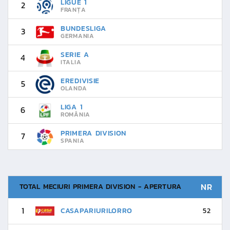
LIGUE 1
2
FRANȚA
BUNDESLIGA
3
GERMANIA
SERIE A
4
ITALIA
EREDIVISIE
5
OLANDA
LIGA 1
6
ROMÂNIA
PRIMERA DIVISION
7
SPANIA
NR
TOTAL MECIURI PRIMERA DIVISION - APERTURA
1
CASAPARIURILORRO
52