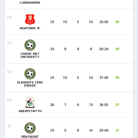
CAERNARFON
25
10
5
10
25:30
35
NEWTOWN FC
25
9
8
8
30:29
35
CARDIF MET
UNIVERSITY
25
10
5
10
37:39
35
ELEMENTS CEFN
DRUIDS
26
7
6
13
36:55
27
ABERYSTWYTH
25
5
6
14
29:48
21
PENYBONT