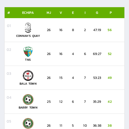
#
ECHIPA
MJ
V
E
I
G
P
26
16
8
2
47:19
56
CONNAH'S QUAY
26
16
4
6
69:27
52
TNS
26
15
4
7
53:23
49
BALA TOWN
25
12
6
7
35:29
42
BARRY TOWN
26
11
5
10
36:38
38