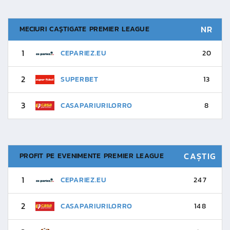
NR
MECIURI CAȘTIGATE PREMIER LEAGUE
1
CEPARIEZ.EU
20
2
SUPERBET
13
3
CASAPARIURILORRO
8
CAȘTIG
PROFIT PE EVENIMENTE PREMIER LEAGUE
1
CEPARIEZ.EU
247
2
CASAPARIURILORRO
148