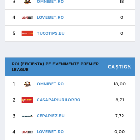
3
OMNIBET.RO
18
4
LOVEBET.RO
0
5
TUCOTIPS.EU
0
ROI (EFICIENTA) PE EVENIMENTE PREMIER
CAȘTIG%
LEAGUE
1
OMNIBET.RO
18,00
2
CASAPARIURILORRO
8,71
3
CEPARIEZ.EU
7,72
4
LOVEBET.RO
0,00