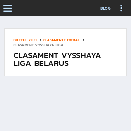
BLOG
BILETUL ZILEI
CLASAMENTE FOTBAL
CLASAMENT VYSSHAYA LIGA
CLASAMENT VYSSHAYA
LIGA BELARUS