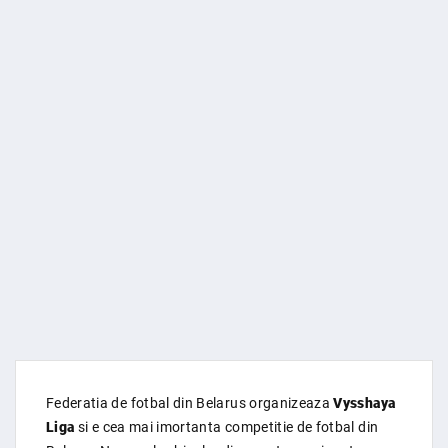
Federatia de fotbal din Belarus organizeaza
Vysshaya
Liga
si e cea mai imortanta competitie de fotbal din