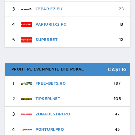
3
CEPARIEZ.EU
23
4
PARIURI1X2.RO
13
5
SUPERBET
12
CAȘTIG
PROFIT PE EVENIMENTE DFB POKAL
1
FREE-BETS.RO
197
2
TIPSERI.NET
105
3
ZONADESTIRI.RO
47
4
PONTURI.PRO
45