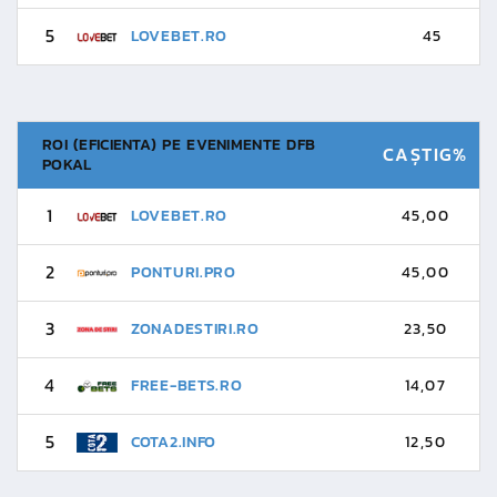
5
LOVEBET.RO
45
ROI (EFICIENTA) PE EVENIMENTE DFB
CAȘTIG%
POKAL
1
LOVEBET.RO
45,00
2
PONTURI.PRO
45,00
3
ZONADESTIRI.RO
23,50
4
FREE-BETS.RO
14,07
5
COTA2.INFO
12,50