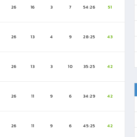
26
16
3
7
54:26
51
26
13
4
9
28:25
43
26
13
3
10
35:25
42
26
11
9
6
34:29
42
26
11
9
6
45:25
42