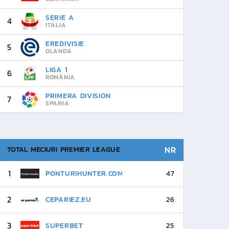
SERIE A
4
ITALIA
EREDIVISIE
5
OLANDA
LIGA 1
6
ROMÂNIA
PRIMERA DIVISION
7
SPANIA
NR
TOTAL MECIURI PREMIER LEAGUE
1
PONTURIHUNTER.COM
47
2
CEPARIEZ.EU
26
3
SUPERBET
25