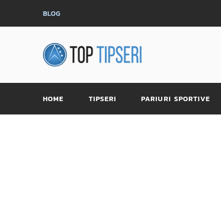
BLOG
HOME
TIPSERI
PARIURI SPORTIVE