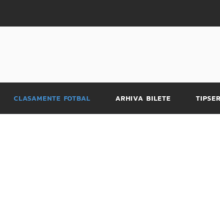
CLASAMENTE FOTBAL
ARHIVA BILETE
TIPSE