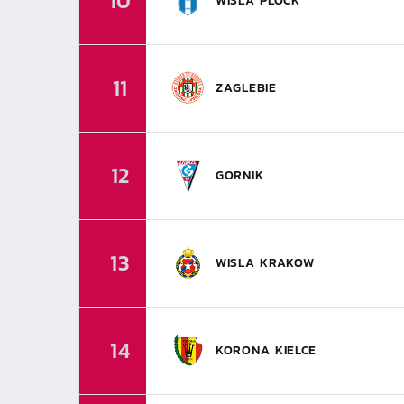
WISLA PLOCK
ZAGLEBIE
GORNIK
WISLA KRAKOW
KORONA KIELCE