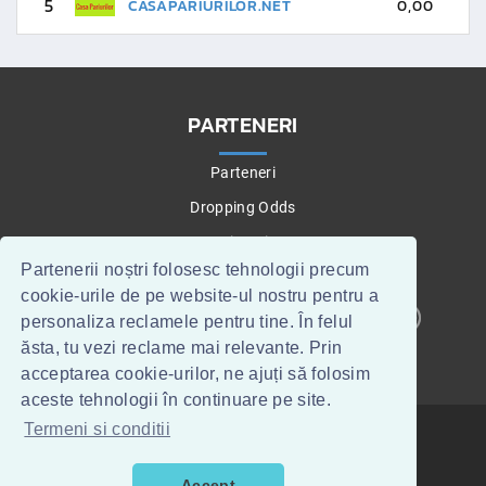
5
CASAPARIURILOR.NET
0,00
PARTENERI
Parteneri
Dropping Odds
Betting Tips
Partenerii noștri folosesc tehnologii precum
cookie-urile de pe website-ul nostru pentru a
personaliza reclamele pentru tine. În felul
CONTACT
WEBMASTERI
ăsta, tu vezi reclame mai relevante. Prin
acceptarea cookie-urilor, ne ajuți să folosim
aceste tehnologii în continuare pe site.
Termeni si conditii
TOPTIPSERI.RO
©
2015
.
TERMENI SI CONDITII
HOME
TIPSERI
PARIURI SPORTIVE
Accept