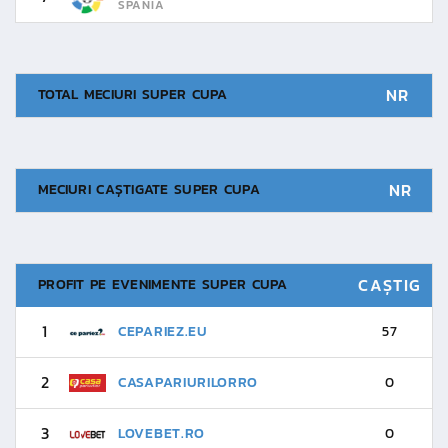
SPANIA
NR
TOTAL MECIURI SUPER CUPA
NR
MECIURI CAȘTIGATE SUPER CUPA
CAȘTIG
PROFIT PE EVENIMENTE SUPER CUPA
1
CEPARIEZ.EU
57
2
CASAPARIURILORRO
0
3
LOVEBET.RO
0