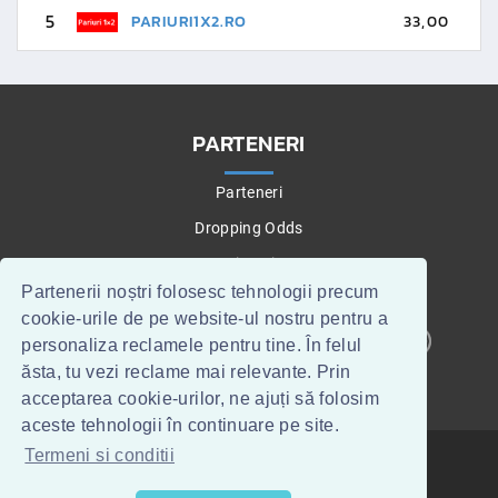
5
PARIURI1X2.RO
33,00
PARTENERI
Parteneri
Dropping Odds
Betting Tips
Partenerii noștri folosesc tehnologii precum
cookie-urile de pe website-ul nostru pentru a
personaliza reclamele pentru tine. În felul
CONTACT
WEBMASTERI
ăsta, tu vezi reclame mai relevante. Prin
acceptarea cookie-urilor, ne ajuți să folosim
aceste tehnologii în continuare pe site.
Termeni si conditii
TOPTIPSERI.RO
©
2015
.
TERMENI SI CONDITII