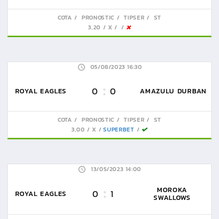
COTA
PRONOSTIC
TIPSER
ST
3,20
X
05/08/2023 16:30
0
0
ROYAL EAGLES
AMAZULU DURBAN
COTA
PRONOSTIC
TIPSER
ST
3,00
X
SUPERBET
13/05/2023 14:00
MOROKA
0
1
ROYAL EAGLES
SWALLOWS