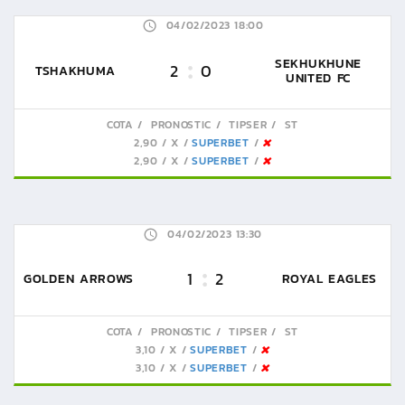
04/02/2023 18:00
SEKHUKHUNE
2
0
TSHAKHUMA
UNITED FC
COTA
PRONOSTIC
TIPSER
ST
2,90
X
SUPERBET
2,90
X
SUPERBET
04/02/2023 13:30
1
2
GOLDEN ARROWS
ROYAL EAGLES
COTA
PRONOSTIC
TIPSER
ST
3,10
X
SUPERBET
3,10
X
SUPERBET