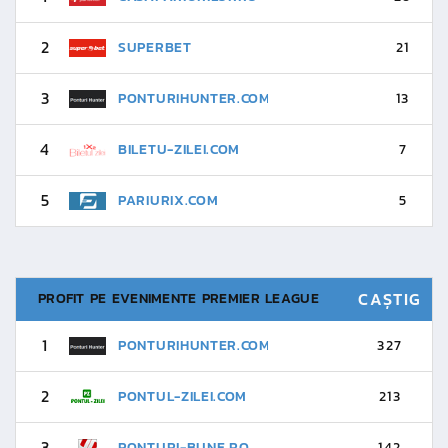
2
SUPERBET
21
3
PONTURIHUNTER.COM
13
4
BILETU-ZILEI.COM
7
5
PARIURIX.COM
5
CAȘTIG
PROFIT PE EVENIMENTE PREMIER LEAGUE
1
PONTURIHUNTER.COM
327
2
PONTUL-ZILEI.COM
213
3
PONTURI-BUNE.RO
142