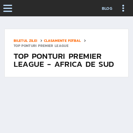
BLOG
BILETUL ZILEI
CLASAMENTE FOTBAL
TOP PONTURI PREMIER LEAGUE
TOP PONTURI PREMIER
LEAGUE - AFRICA DE SUD