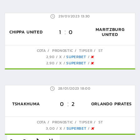
29/01/2023 13:30
MARITZBURG
1
0
CHIPPA UNITED
UNITED
COTA
PRONOSTIC
TIPSER
ST
2,90
X
SUPERBET
2,90
X
SUPERBET
28/01/2023 18:00
0
2
TSHAKHUMA
ORLANDO PIRATES
COTA
PRONOSTIC
TIPSER
ST
3,00
X
SUPERBET