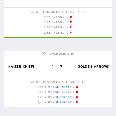
COTA
PRONOSTIC
TIPSER
ST
2,32
+2.5G
2,32
+2.5G
2,32
+2.5G
2,32
+2.5G
19/02/2023 13:30
2
3
KAIZER CHIEFS
GOLDEN ARROWS
COTA
PRONOSTIC
TIPSER
ST
1,45
W1
SUPERBET
1,45
W1
SUPERBET
1,45
W1
SUPERBET
1,45
W1
SUPERBET