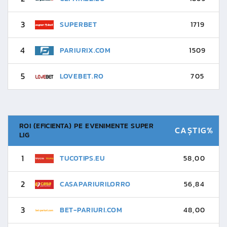
3
SUPERBET
1719
4
PARIURIX.COM
1509
5
LOVEBET.RO
705
ROI (EFICIENTA) PE EVENIMENTE SUPER
CAȘTIG%
LIG
1
TUCOTIPS.EU
58,00
2
CASAPARIURILORRO
56,84
3
BET-PARIURI.COM
48,00