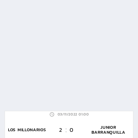
03/11/2022 01:00
JUNIOR
2
0
LOS MILLONARIOS
BARRANQUILLA