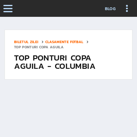
BLOG
BILETUL ZILEI
CLASAMENTE FOTBAL
TOP PONTURI COPA AGUILA
TOP PONTURI COPA
AGUILA - COLUMBIA