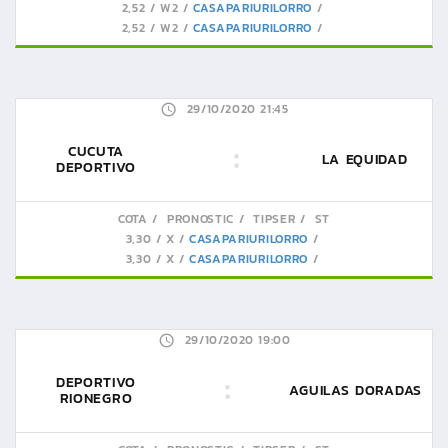
2,52
W2
CASAPARIURILORRO
2,52
W2
CASAPARIURILORRO
29/10/2020 21:45
CUCUTA
LA EQUIDAD
DEPORTIVO
COTA
PRONOSTIC
TIPSER
ST
3,30
X
CASAPARIURILORRO
3,30
X
CASAPARIURILORRO
29/10/2020 19:00
DEPORTIVO
AGUILAS DORADAS
RIONEGRO