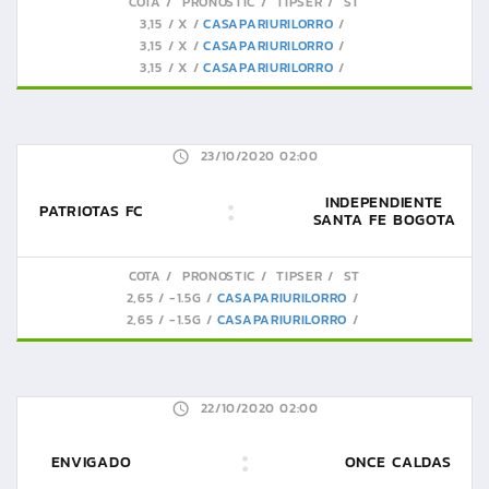
COTA
PRONOSTIC
TIPSER
ST
3,15
X
CASAPARIURILORRO
3,15
X
CASAPARIURILORRO
3,15
X
CASAPARIURILORRO
23/10/2020 02:00
INDEPENDIENTE
PATRIOTAS FC
SANTA FE BOGOTA
COTA
PRONOSTIC
TIPSER
ST
2,65
-1.5G
CASAPARIURILORRO
2,65
-1.5G
CASAPARIURILORRO
22/10/2020 02:00
ENVIGADO
ONCE CALDAS