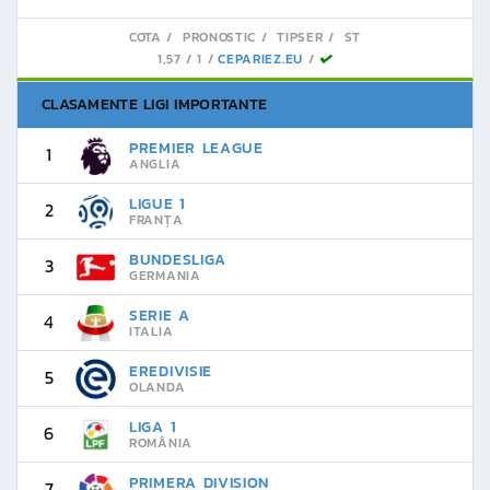
COTA
PRONOSTIC
TIPSER
ST
1,57
1
CEPARIEZ.EU
CLASAMENTE LIGI IMPORTANTE
PREMIER LEAGUE
1
ANGLIA
LIGUE 1
2
FRANȚA
BUNDESLIGA
3
GERMANIA
SERIE A
4
ITALIA
EREDIVISIE
5
OLANDA
LIGA 1
6
ROMÂNIA
PRIMERA DIVISION
7