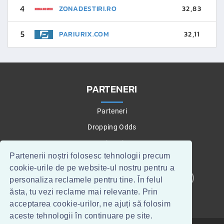
4
ZONADESTIRI.RO
32,83
5
PARIURIX.COM
32,11
PARTENERI
Parteneri
Dropping Odds
Betting Tips
Partenerii noștri folosesc tehnologii precum
cookie-urile de pe website-ul nostru pentru a
personaliza reclamele pentru tine. În felul
CONTACT
WEBMASTERI
ăsta, tu vezi reclame mai relevante. Prin
acceptarea cookie-urilor, ne ajuți să folosim
aceste tehnologii în continuare pe site.