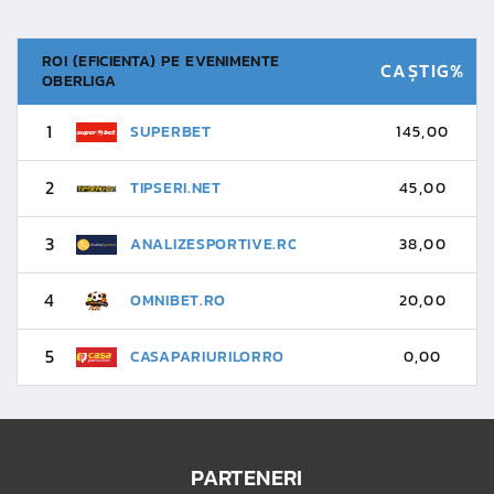
ROI (EFICIENTA) PE EVENIMENTE
CAȘTIG%
OBERLIGA
1
SUPERBET
145,00
2
TIPSERI.NET
45,00
3
ANALIZESPORTIVE.RO
38,00
4
OMNIBET.RO
20,00
5
CASAPARIURILORRO
0,00
PARTENERI