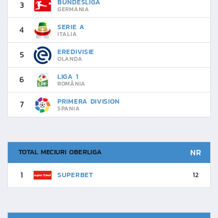
BUNDESLIGA
3
GERMANIA
SERIE A
4
ITALIA
EREDIVISIE
5
OLANDA
LIGA 1
6
ROMÂNIA
PRIMERA DIVISION
7
SPANIA
NR
TOTAL MECIURI OBERLIGA
1
SUPERBET
12