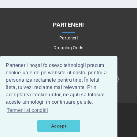
PARTENERI
Parteneri
Dropping Odds
Betting Tips
Partenerii noștri folosesc tehnologii precum
cookie-urile de pe website-ul nostru pentru a
personaliza reclamele pentru tine. În felul
CONTACT
WEBMASTERI
ăsta, tu vezi reclame mai relevante. Prin
acceptarea cookie-urilor, ne ajuți să folosim
aceste tehnologii în continuare pe site.
Termeni si conditii
TOPTIPSERI.RO
©
2015
.
TERMENI SI CONDITII
HOME
TIPSERI
PARIURI SPORTIVE
Accept
CLASAMENTE FOTBAL