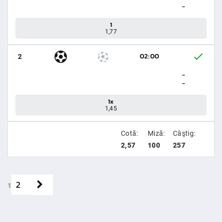
-
1
1,77
02:00
2
-
-
1x
1,45
Cotă:
Miză:
Câştig:
2,57
100
257
2
1