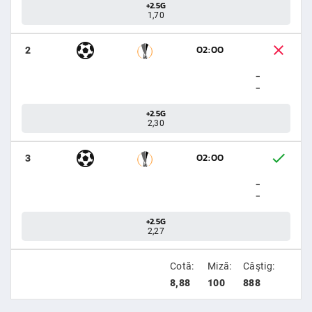
+2.5G
1,70
02:00
2
-
-
+2.5G
2,30
02:00
3
-
-
+2.5G
2,27
Cotă:
Miză:
Câştig:
8,88
100
888