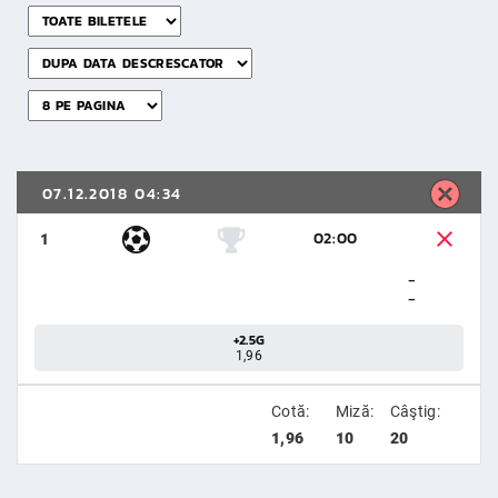
07.12.2018 04:34
02:00
1
-
-
+2.5G
1,96
Cotă:
Miză:
Câştig:
1,96
10
20