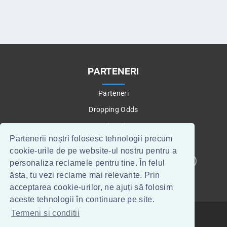
PARTENERI
Parteneri
Dropping Odds
Betting Tips
Partenerii noștri folosesc tehnologii precum
cookie-urile de pe website-ul nostru pentru a
personaliza reclamele pentru tine. În felul
CONTACT
WEBMASTERI
ăsta, tu vezi reclame mai relevante. Prin
acceptarea cookie-urilor, ne ajuți să folosim
aceste tehnologii în continuare pe site.
Termeni si conditii
TOPTIPSERI.RO
©
2015
.
TERMENI SI CONDITII