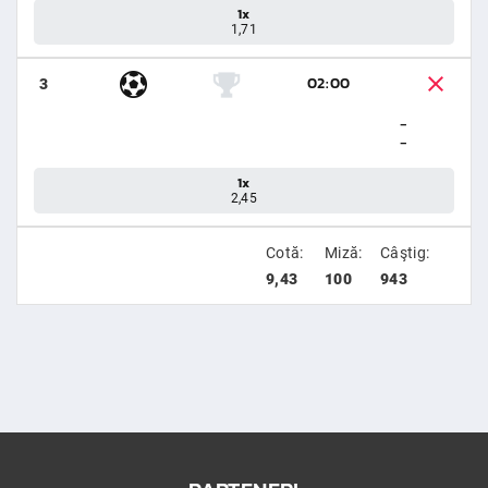
1x
1,71
02:00
3
-
-
1x
2,45
Cotă:
Miză:
Câştig:
9,43
100
943