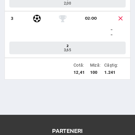
2,00
02:00
3
-
-
2
3,65
Cotă:
Miză:
Câştig:
12,41
100
1.241
PARTENERI