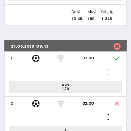
Cotă:
Miză:
Câştig:
13,48
100
1.348
27.06.2019 09:43
02:00
1
-
-
X2r1
1,70
02:00
2
-
-
1