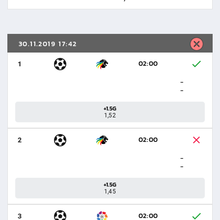
30.11.2019 17:42
02:00
1
-
-
+1.5G
1,52
02:00
2
-
-
+1.5G
1,45
02:00
3