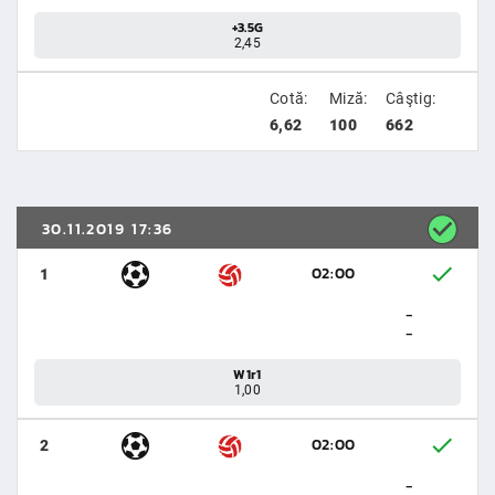
+3.5G
2,45
Cotă:
Miză:
Câştig:
6,62
100
662
30.11.2019 17:36
02:00
1
-
-
W1r1
1,00
02:00
2
-