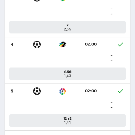
-
-
2
2,65
02:00
4
-
-
+1.5G
1,43
02:00
5
-
-
12 r2
1,41