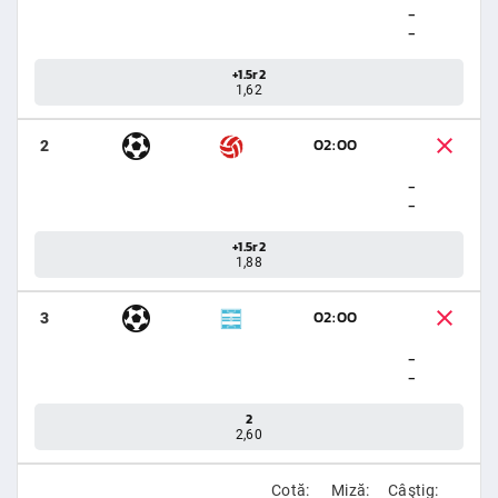
-
-
+1.5r2
1,62
02:00
2
-
-
+1.5r2
1,88
02:00
3
-
-
2
2,60
Cotă:
Miză:
Câştig: