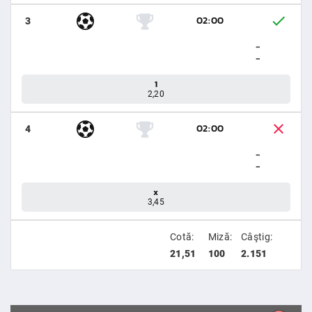
02:00
3
-
-
1
2,20
02:00
4
-
-
x
3,45
Cotă:
Miză:
Câştig:
21,51
100
2.151