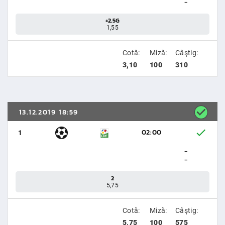
-
+2.5G
1,55
Cotă:
Miză:
Câştig:
3,10
100
310
13.12.2019 18:59
02:00
1
-
-
2
5,75
Cotă:
Miză:
Câştig:
5,75
100
575