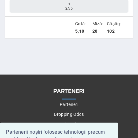
1
2,55
Cotă:
Miză:
Câştig:
5,10
20
102
PARTENERI
Parteneri
Dropping Odds
Betting Tips
Partenerii noștri folosesc tehnologii precum