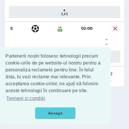
x
3,45
02:00
5
-
-
x
Partenerii noștri folosesc tehnologii precum
2,90
cookie-urile de pe website-ul nostru pentru a
personaliza reclamele pentru tine. În felul
Cotă:
Miză:
Câştig:
ăsta, tu vezi reclame mai relevante. Prin
189,41
10
1.894
acceptarea cookie-urilor, ne ajuți să folosim
aceste tehnologii în continuare pe site.
Termeni si conditii
2
1
Accept