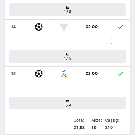
1x
1,35
02:00
14
-
-
1x
1,45
02:00
15
-
-
1x
1,24
Cotă:
Miză:
Câştig:
21,03
10
210