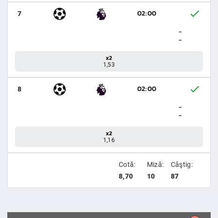
02:00
7
-
-
x2
1,53
02:00
8
-
-
x2
1,16
Cotă:
Miză:
Câştig:
8,70
10
87