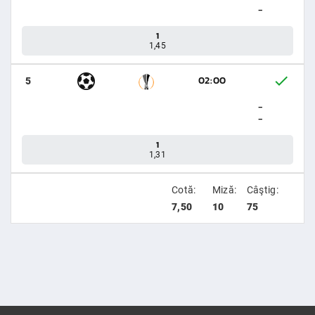
-
1
1,45
02:00
5
-
-
1
1,31
Cotă:
Miză:
Câştig:
7,50
10
75