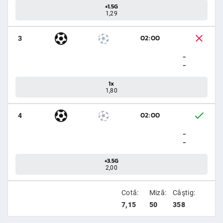
+1.5G
1,29
02:00
3
-
-
1x
1,80
02:00
4
-
-
+3.5G
2,00
Cotă:
Miză:
Câştig:
7,15
50
358