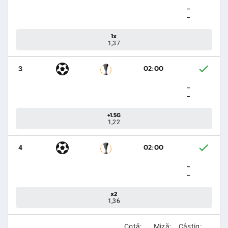
-
-
1x
1,37
02:00
3
-
-
+1.5G
1,22
02:00
4
-
-
x2
1,36
Cotă:
Miză:
Câştig: