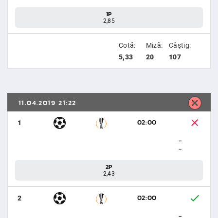
1P
2,85
Cotă:
Miză:
Câştig:
5,33
20
107
11.04.2019 21:22
02:00
1
-
-
2P
2,43
02:00
2
-