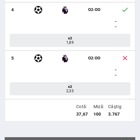
02:00
4
-
-
x2
1,89
02:00
5
-
-
x2
2,33
Cotă:
Miză:
Câştig:
37,67
100
3.767