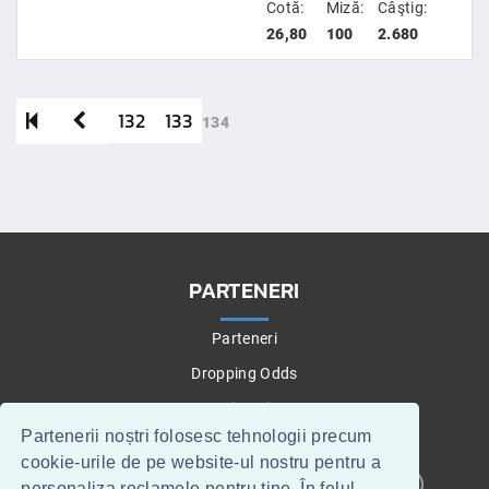
Cotă:
Miză:
Câştig:
26,80
100
2.680
132
133
134
PARTENERI
Parteneri
Dropping Odds
Betting Tips
Partenerii noștri folosesc tehnologii precum
cookie-urile de pe website-ul nostru pentru a
personaliza reclamele pentru tine. În felul