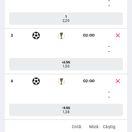
-
-
1
2,20
02:00
3
-
-
+2.5G
1,50
02:00
4
-
-
-3.5G
1,38
Cotă:
Miză:
Câştig: