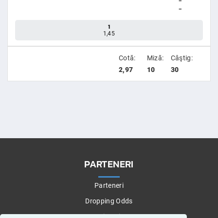
-
-
1
1,45
Cotă:
Miză:
Câştig:
2,97
10
30
PARTENERI
Parteneri
Dropping Odds
Betting Tips