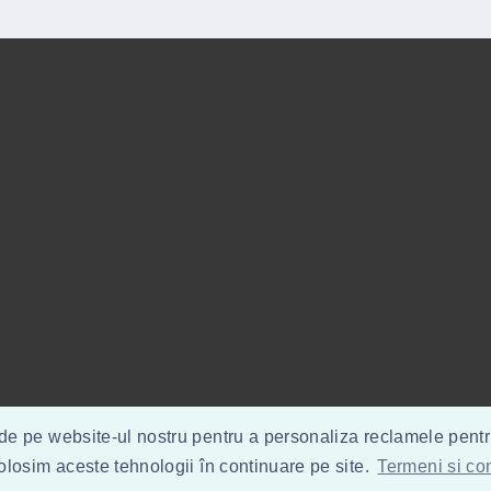
de pe website-ul nostru pentru a personaliza reclamele pentru 
folosim aceste tehnologii în continuare pe site.
Termeni si con