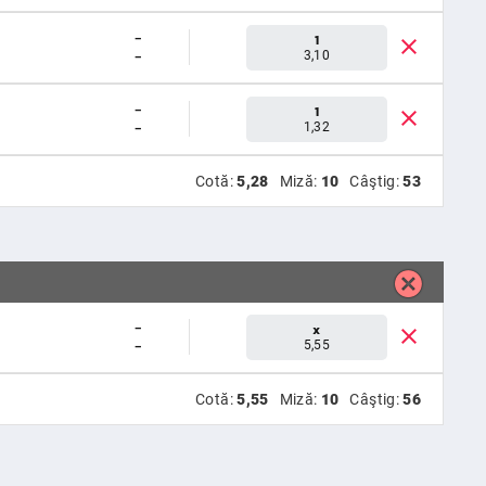
-
1
-
3,10
-
1
-
1,32
Cotă:
5,28
Miză:
10
Câştig:
53
-
x
-
5,55
Cotă:
5,55
Miză:
10
Câştig:
56