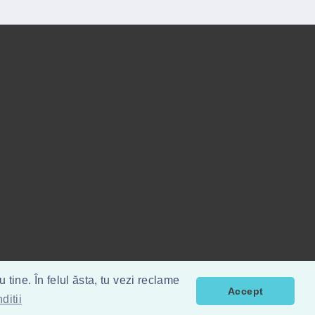
tine. În felul ăsta, tu vezi reclame
Accept
ditii