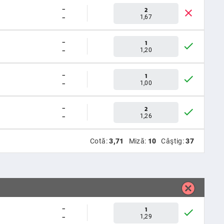
-
2
-
1,67
-
1
-
1,20
-
1
-
1,00
-
2
-
1,26
Cotă:
3,71
Miză:
10
Câştig:
37
-
1
-
1,29