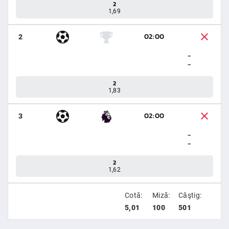
2
1,69
02:00
2
-
-
2
1,83
02:00
3
-
-
2
1,62
Cotă:
Miză:
Câştig:
5,01
100
501