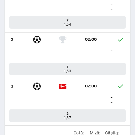
-
-
2
1,54
02:00
2
-
-
1
1,53
02:00
3
-
-
2
1,87
Cotă:
Miză:
Câştig: