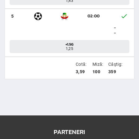
1,43
02:00
5
-
-
+1.5G
1,25
Cotă:
Miză:
Câştig:
3,59
100
359
PARTENERI