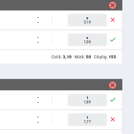
-
x
-
3,10
-
x
-
1,00
Cotă:
3,10
Miză:
50
Câştig:
155
-
1
-
1,80
-
1
-
1,77