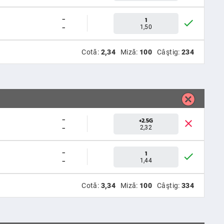
-
1
-
1,50
Cotă:
2,34
Miză:
100
Câştig:
234
-
+2.5G
-
2,32
-
1
-
1,44
Cotă:
3,34
Miză:
100
Câştig:
334