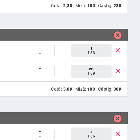
Cotă:
2,30
Miză:
100
Câştig:
230
-
1
-
1,83
-
W1
-
1,69
Cotă:
3,09
Miză:
100
Câştig:
309
-
2
-
1,56