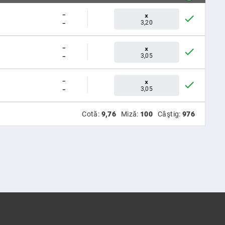
-
x
-
3,20
-
x
-
3,05
-
x
-
3,05
Cotă:
9,76
Miză:
100
Câştig:
976