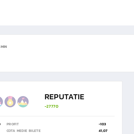
SMIN
REPUTATIE
-27770
0
PROFIT
-103
COTA MEDIE BILETE
41,07