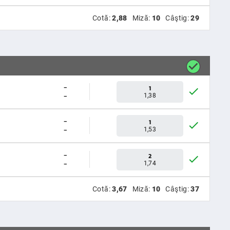
Cotă:
2,88
Miză:
10
Câştig:
29
-
1
-
1,38
-
1
-
1,53
-
2
-
1,74
Cotă:
3,67
Miză:
10
Câştig:
37