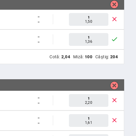
-
1
-
1,50
-
1
-
1,36
Cotă:
2,04
Miză:
100
Câştig:
204
-
1
-
2,20
-
1
-
1,61