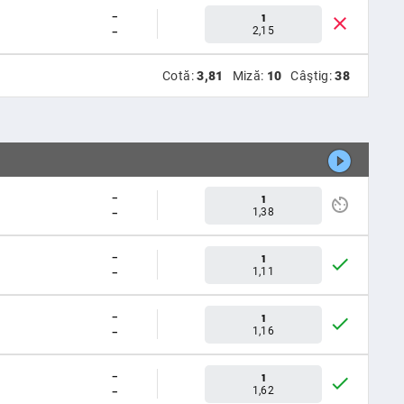
-
1
-
2,15
Cotă:
3,81
Miză:
10
Câştig:
38
-
1
-
1,38
-
1
-
1,11
-
1
-
1,16
-
1
-
1,62