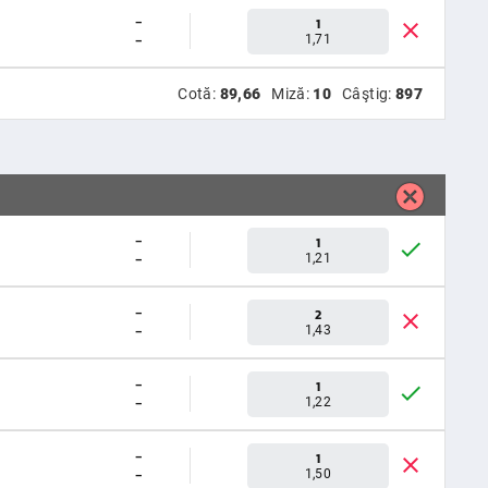
-
1
-
1,71
Cotă:
89,66
Miză:
10
Câştig:
897
-
1
-
1,21
-
2
-
1,43
-
1
-
1,22
-
1
-
1,50