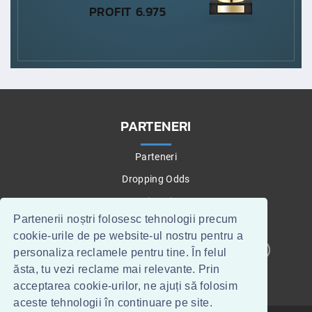
PROFIT 6.975
PARTENERI
Parteneri
Dropping Odds
Betting Tips
Partenerii noștri folosesc tehnologii precum
cookie-urile de pe website-ul nostru pentru a
personaliza reclamele pentru tine. În felul
CONTACT
WEBMASTERI
ăsta, tu vezi reclame mai relevante. Prin
acceptarea cookie-urilor, ne ajuți să folosim
aceste tehnologii în continuare pe site.