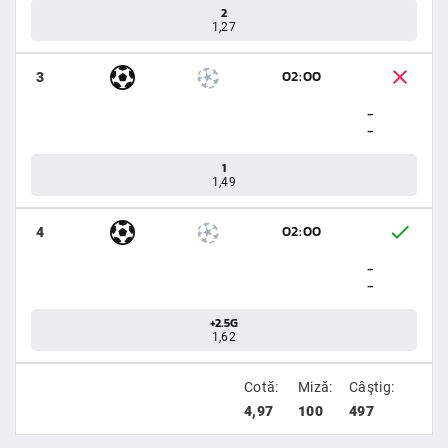
2
1,27
02:00
3
-
-
1
1,49
02:00
4
-
-
+2.5G
1,62
Cotă:
Miză:
Câştig:
4,97
100
497