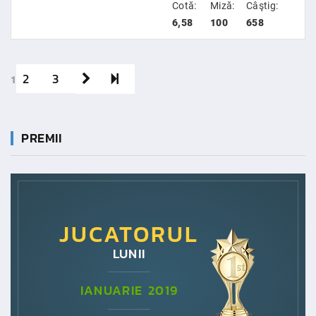
Cotă:
Miză:
Câştig:
6,58
100
658
2
3
1
PREMII
JUCATORUL
LUNII
IANUARIE 2019