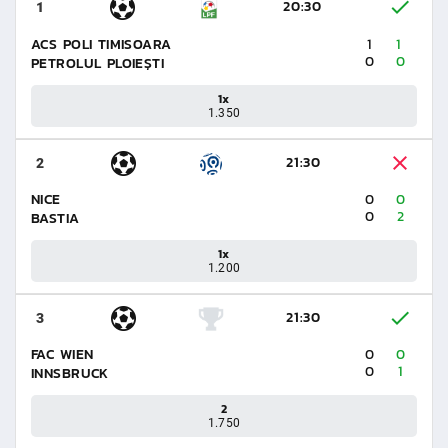
20:30
1
ACS POLI TIMISOARA
1
1
0
0
PETROLUL PLOIEȘTI
1x
1.350
21:30
2
NICE
0
0
0
2
BASTIA
1x
1.200
21:30
3
FAC WIEN
0
0
0
1
INNSBRUCK
2
1.750