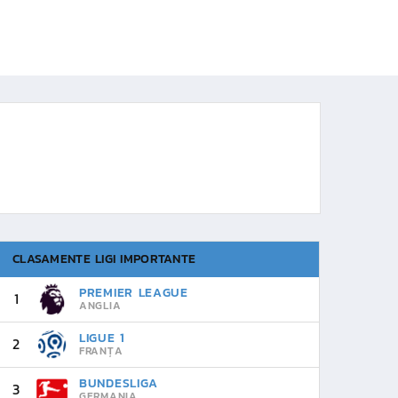
CLASAMENTE LIGI IMPORTANTE
PREMIER LEAGUE
1
ANGLIA
LIGUE 1
2
FRANȚA
BUNDESLIGA
3
GERMANIA