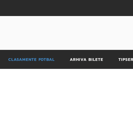
CLASAMENTE FOTBAL
ARHIVA BILETE
TIPSE