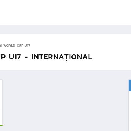
I WORLD CUP U17
P U17 - INTERNAȚIONAL