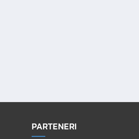
PARTENERI