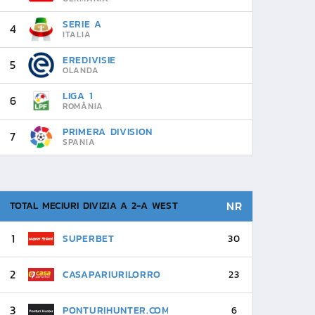
SERIE A
4
ITALIA
EREDIVISIE
5
OLANDA
LIGA 1
6
ROMÂNIA
PRIMERA DIVISION
7
SPANIA
NR
TOTAL MECIURI DIVIZIA A 2-A WEST
1
SUPERBET
30
2
CASAPARIURILORRO
23
3
PONTURIHUNTER.COM
6