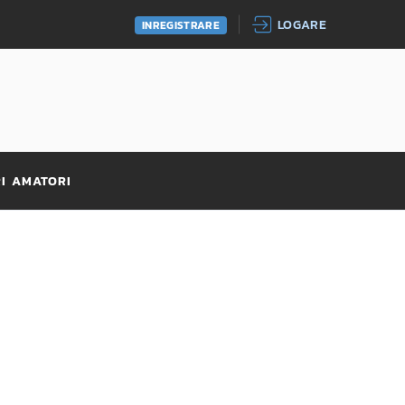
LOGARE
INREGISTRARE
RI AMATORI