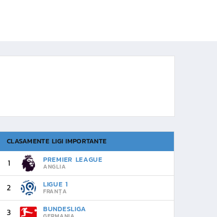
CLASAMENTE LIGI IMPORTANTE
PREMIER LEAGUE
1
ANGLIA
LIGUE 1
2
FRANȚA
BUNDESLIGA
3
GERMANIA