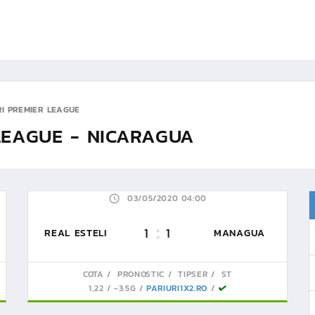
I PREMIER LEAGUE
LEAGUE - NICARAGUA
03/05/2020 04:00
1
1
REAL ESTELI
MANAGUA
COTA
PRONOSTIC
TIPSER
ST
1,22
-3.5G
PARIURI1X2.RO