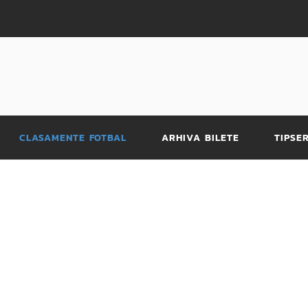
CLASAMENTE FOTBAL
ARHIVA BILETE
TIPSE