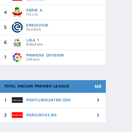
SERIE A
4
ITALIA
EREDIVISIE
5
OLANDA
LIGA 1
6
ROMÂNIA
PRIMERA DIVISION
7
SPANIA
NR
TOTAL MECIURI PREMIER LEAGUE
1
PONTURIHUNTER.COM
3
2
PARIURI1X2.RO
2