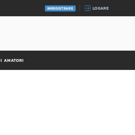
LOGARE
INREGISTRARE
RI AMATORI