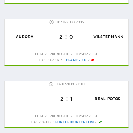
18/11/2018 23:15
2
0
AURORA
WILSTERMANN
COTA
PRONOSTIC
TIPSER
ST
1,75
+2.5G
CEPARIEZ.EU
18/11/2018 21:00
2
1
REAL POTOSI
COTA
PRONOSTIC
TIPSER
ST
1,45
3-6G
PONTURIHUNTER.COM