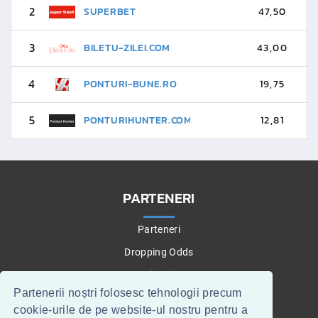
2
SUPERBET
47,50
3
BILETU-ZILEI.COM
43,00
4
PONTURI-BUNE.RO
19,75
5
PONTURIHUNTER.COM
12,81
PARTENERI
Parteneri
Dropping Odds
Betting Tips
Partenerii noștri folosesc tehnologii precum
cookie-urile de pe website-ul nostru pentru a