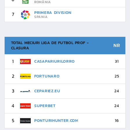
ROMÂNIA
PRIMERA DIVISION
7
SPANIA
TOTAL MECIURI LIGA DE FUTBOL PROF -
NR
CLASURA
1
CASAPARIURILORRO
31
2
FORTUNARO
25
3
CEPARIEZ.EU
24
4
SUPERBET
24
5
PONTURIHUNTER.COM
16