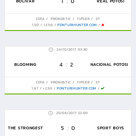
1
0
BOLIVAR
REAL POTOSI
COTA
PRONOSTIC
TIPSER
ST
1,50
+2.5G
PONTURIHUNTER.COM
24/10/2017 03:30
4
2
BLOOMING
NACIONAL POTOSI
COTA
PRONOSTIC
TIPSER
ST
1,67
+2.5G
PONTURIHUNTER.COM
25/06/2017 22:00
5
0
THE STRONGEST
SPORT BOYS