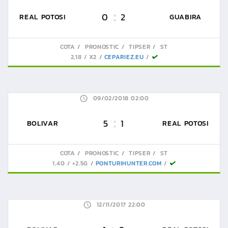
0
2
REAL POTOSI
GUABIRA
COTA
PRONOSTIC
TIPSER
ST
2,18
X2
CEPARIEZ.EU
09/02/2018 02:00
5
1
BOLIVAR
REAL POTOSI
COTA
PRONOSTIC
TIPSER
ST
1,40
+2.5G
PONTURIHUNTER.COM
12/11/2017 22:00