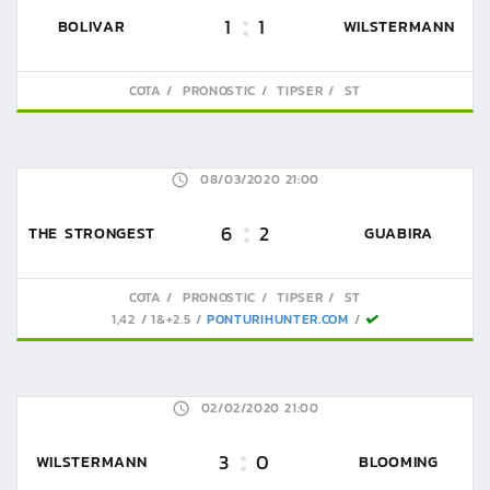
1
1
BOLIVAR
WILSTERMANN
COTA
PRONOSTIC
TIPSER
ST
08/03/2020 21:00
6
2
THE STRONGEST
GUABIRA
COTA
PRONOSTIC
TIPSER
ST
1,42
1&+2.5
PONTURIHUNTER.COM
02/02/2020 21:00
3
0
WILSTERMANN
BLOOMING