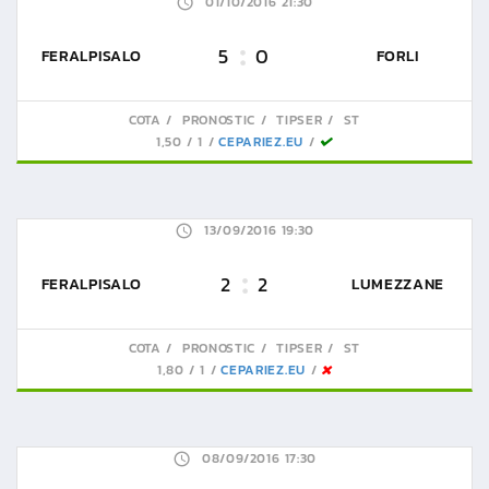
01/10/2016 21:30
5
0
FERALPISALO
FORLI
COTA
PRONOSTIC
TIPSER
ST
1,50
1
CEPARIEZ.EU
13/09/2016 19:30
2
2
FERALPISALO
LUMEZZANE
COTA
PRONOSTIC
TIPSER
ST
1,80
1
CEPARIEZ.EU
08/09/2016 17:30