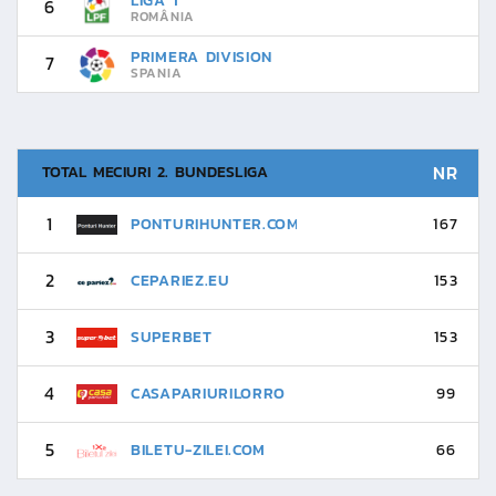
LIGA 1
6
ROMÂNIA
PRIMERA DIVISION
7
SPANIA
NR
TOTAL MECIURI 2. BUNDESLIGA
1
PONTURIHUNTER.COM
167
2
CEPARIEZ.EU
153
3
SUPERBET
153
4
CASAPARIURILORRO
99
5
BILETU-ZILEI.COM
66