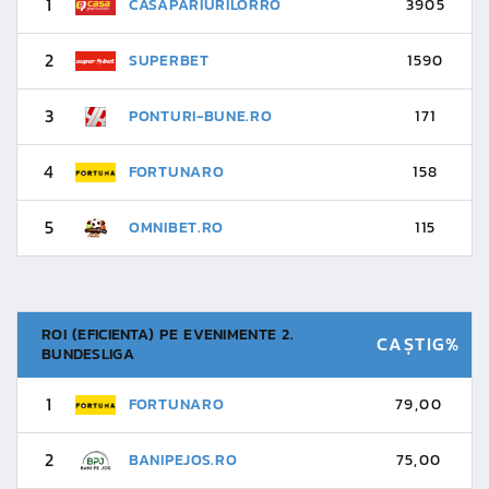
1
CASAPARIURILORRO
3905
2
SUPERBET
1590
3
PONTURI-BUNE.RO
171
4
FORTUNARO
158
5
OMNIBET.RO
115
ROI (EFICIENTA) PE EVENIMENTE 2.
CAȘTIG%
BUNDESLIGA
1
FORTUNARO
79,00
2
BANIPEJOS.RO
75,00