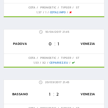
COTA
PRONOSTIC
TIPSER
ST
1,57
1
COTA2.INFO
10/04/2017 21:45
0
1
PADOVA
VENEZIA
COTA
PRONOSTIC
TIPSER
ST
1,53
X2
CEPARIEZ.EU
20/03/2017 21:45
1
2
BASSANO
VENEZIA