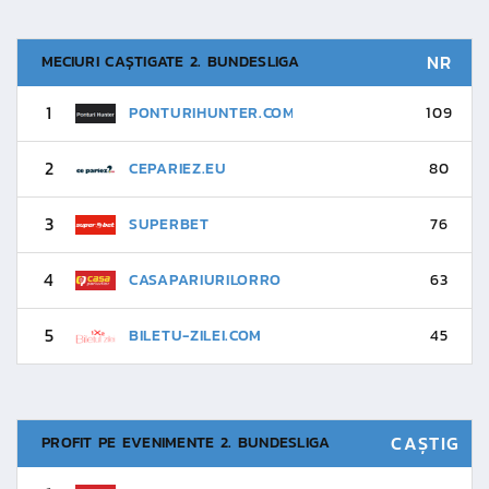
NR
MECIURI CAȘTIGATE 2. BUNDESLIGA
1
PONTURIHUNTER.COM
109
2
CEPARIEZ.EU
80
3
SUPERBET
76
4
CASAPARIURILORRO
63
5
BILETU-ZILEI.COM
45
CAȘTIG
PROFIT PE EVENIMENTE 2. BUNDESLIGA