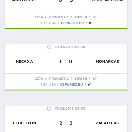
COTA
PRONOSTIC
TIPSER
ST
1,72
GG
CEPARIEZ.EU
17/02/2016 05:00
1
0
NECAXA
MONARCAS
COTA
PRONOSTIC
TIPSER
ST
1,44
1X
CEPARIEZ.EU
17/02/2016 03:00
2
2
CLUB LEON
ZACATECAS