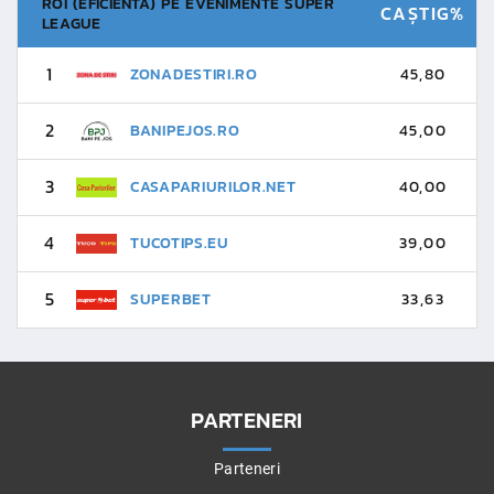
ROI (EFICIENTA) PE EVENIMENTE SUPER
CAȘTIG%
LEAGUE
1
ZONADESTIRI.RO
45,80
2
BANIPEJOS.RO
45,00
3
CASAPARIURILOR.NET
40,00
4
TUCOTIPS.EU
39,00
5
SUPERBET
33,63
PARTENERI
Parteneri