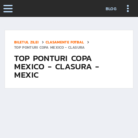
BLOG
BILETUL ZILEI
CLASAMENTE FOTBAL
TOP PONTURI COPA MEXICO - CLASURA
TOP PONTURI COPA
MEXICO - CLASURA -
MEXIC