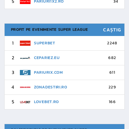
5
PARIURI1X2.RO
34
CAȘTIG
PROFIT PE EVENIMENTE SUPER LEAGUE
1
SUPERBET
2248
2
CEPARIEZ.EU
682
3
PARIURIX.COM
611
4
ZONADESTIRI.RO
229
5
LOVEBET.RO
166