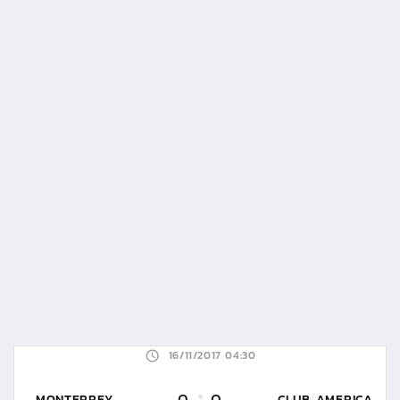
16/11/2017 04:30
0
0
MONTERREY
CLUB AMERICA