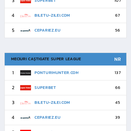
3
SUPERBET
107
4
BILETU-ZILEI.COM
67
5
CEPARIEZ.EU
56
NR
MECIURI CAȘTIGATE SUPER LEAGUE
1
PONTURIHUNTER.COM
137
2
SUPERBET
66
3
BILETU-ZILEI.COM
45
4
CEPARIEZ.EU
39