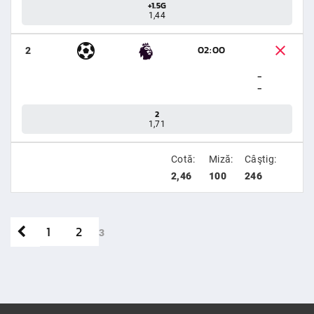
+1.5G
1,44
02:00
2
-
-
2
1,71
Cotă:
Miză:
Câştig:
2,46
100
246
1
2
3