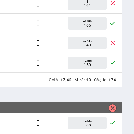
-
1
-
1,61
-
+2.5G
-
1,65
-
+2.5G
-
1,40
-
+2.5G
-
1,50
Cotă:
17,62
Miză:
10
Câştig:
176
-
+2.5G
-
1,88