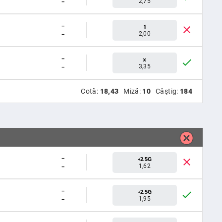
-
2,75
-
1
-
2,00
-
x
-
3,35
Cotă:
18,43
Miză:
10
Câştig:
184
-
+2.5G
-
1,62
-
+2.5G
-
1,95