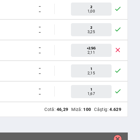
-
2
-
1,00
-
2
-
3,25
-
+2.5G
-
2,11
-
1
-
2,15
-
1
-
1,67
Cotă:
46,29
Miză:
100
Câştig:
4.629