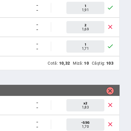
-
1
-
1,91
-
2
-
1,69
-
1
-
1,71
Cotă:
10,32
Miză:
10
Câştig:
103
-
x2
-
1,83
-
-3.5G
-
1,70