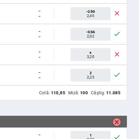
-
-2.5G
-
2,45
-
-3.5G
-
2,02
-
x
-
3,20
-
2
-
2,25
Cotă:
110,85
Miză:
100
Câştig:
11.085
-
1