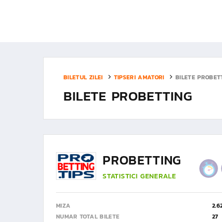
BILETUL ZILEI
TIPSERI AMATORI
BILETE PROBET
BILETE PROBETTING
PROBETTING
STATISTICI GENERALE
MIZA
2.6
NUMAR TOTAL BILETE
27