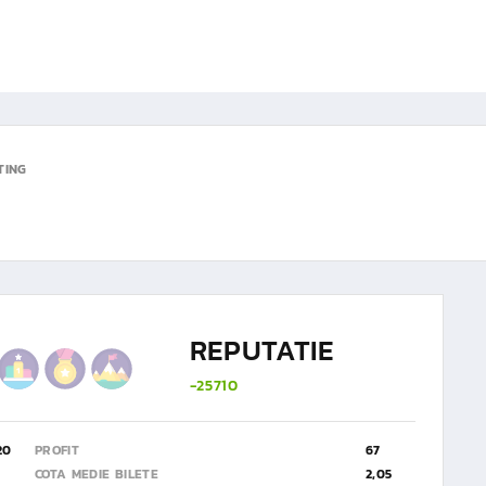
TING
REPUTATIE
-25710
20
PROFIT
67
COTA MEDIE BILETE
2,05