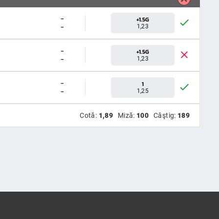
-
+1.5G
-
1,23
-
+1.5G
-
1,23
-
1
-
1,25
Cotă:
1,89
Miză:
100
Câştig:
189