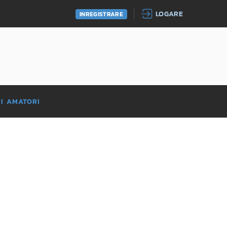
LOGARE
INREGISTRARE
RI AMATORI