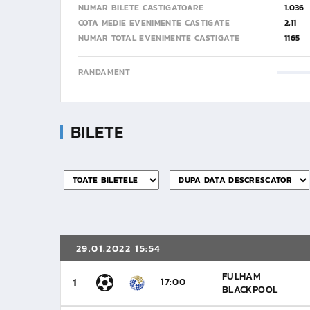
NUMAR BILETE CASTIGATOARE
1.036
COTA MEDIE EVENIMENTE CASTIGATE
2,11
NUMAR TOTAL EVENIMENTE CASTIGATE
1165
RANDAMENT
BILETE
29.01.2022 15:54
FULHAM
17:00
1
BLACKPOOL