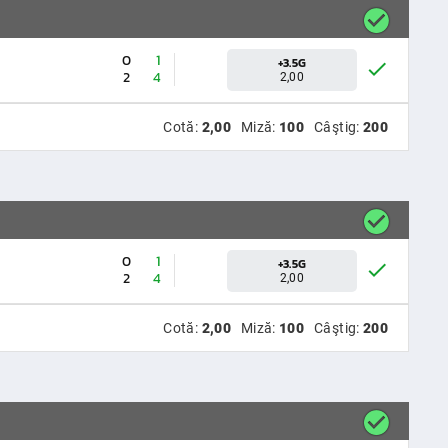
0
1
+3.5G
2
4
2,00
Cotă:
2,00
Miză:
100
Câştig:
200
0
1
+3.5G
2
4
2,00
Cotă:
2,00
Miză:
100
Câştig:
200