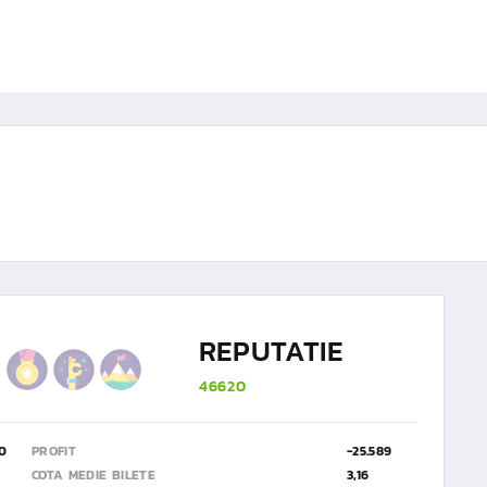
REPUTATIE
46620
30
PROFIT
-25.589
COTA MEDIE BILETE
3,16