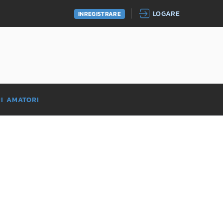
LOGARE
INREGISTRARE
RI AMATORI