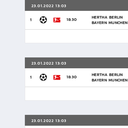
23.01.2022 13:03
HERTHA BERLIN
18:30
1
BAYERN MUNCHEN
23.01.2022 13:03
HERTHA BERLIN
18:30
1
BAYERN MUNCHEN
23.01.2022 13:03