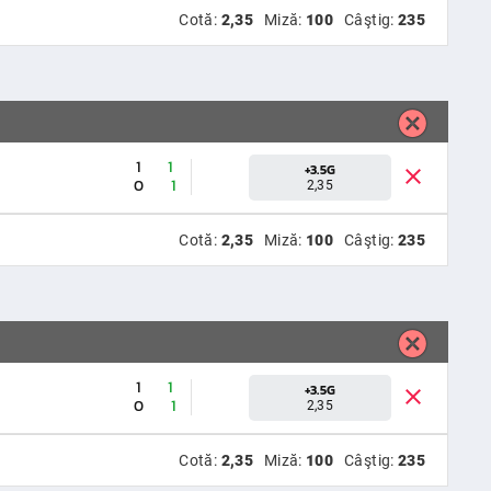
Cotă:
2,35
Miză:
100
Câştig:
235
1
1
+3.5G
0
1
2,35
Cotă:
2,35
Miză:
100
Câştig:
235
1
1
+3.5G
0
1
2,35
Cotă:
2,35
Miză:
100
Câştig:
235