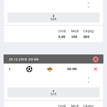
-
-
2
5,05
Cotă:
Miză:
Câştig:
5,05
100
505
25.12.2018 20:06
02:00
1
-
-
x
3,75
Cotă:
Miză:
Câştig: