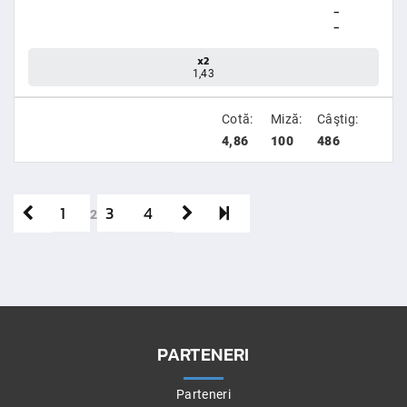
-
-
x2
1,43
Cotă:
Miză:
Câştig:
4,86
100
486
1
3
4
2
PARTENERI
Parteneri