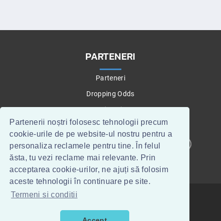
PARTENERI
Parteneri
Dropping Odds
Betting Tips
Partenerii noștri folosesc tehnologii precum
cookie-urile de pe website-ul nostru pentru a
personaliza reclamele pentru tine. În felul
CONTACT
WEBMASTERI
ăsta, tu vezi reclame mai relevante. Prin
acceptarea cookie-urilor, ne ajuți să folosim
aceste tehnologii în continuare pe site.
Termeni si conditii
TOPTIPSERI.RO
©
2015
.
TERMENI SI CONDITII
HOME
TIPSERI
PARIURI SPORTIVE
Accept