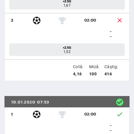
+2.5G
1,67
02:00
3
-
-
+2.5G
1,52
Cotă:
Miză:
Câştig:
4,16
100
416
10.01.2020 07:53
02:00
1
-
-