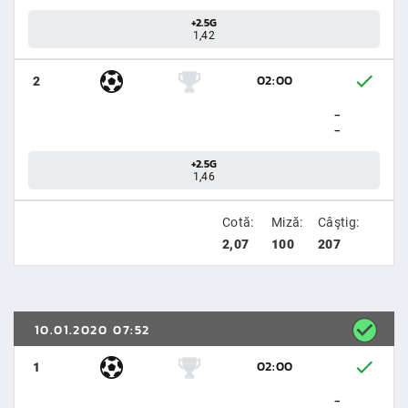
+2.5G
1,42
02:00
2
-
-
+2.5G
1,46
Cotă:
Miză:
Câştig:
2,07
100
207
10.01.2020 07:52
02:00
1
-