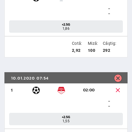
-
-
+2.5G
1,86
Cotă:
Miză:
Câştig:
2,92
100
292
10.01.2020 07:54
02:00
1
-
-
+2.5G
1,55