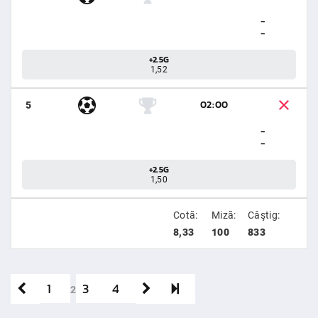
-
-
+2.5G
1,52
02:00
5
-
-
+2.5G
1,50
Cotă:
Miză:
Câştig:
8,33
100
833
1
3
4
2