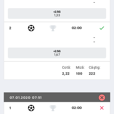
-
+2.5G
1,33
02:00
2
-
-
+2.5G
1,67
Cotă:
Miză:
Câştig:
2,22
100
222
07.01.2020 07:51
02:00
1