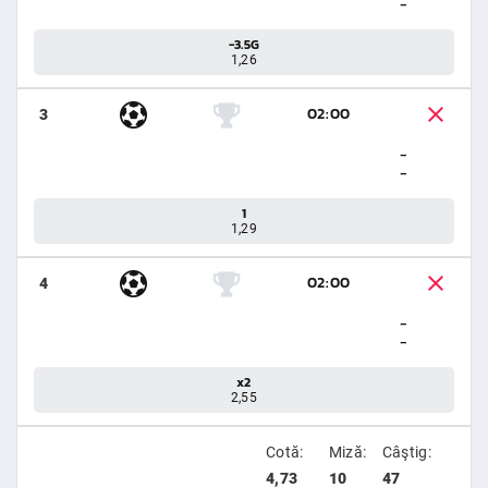
-
-3.5G
1,26
02:00
3
-
-
1
1,29
02:00
4
-
-
x2
2,55
Cotă:
Miză:
Câştig:
4,73
10
47