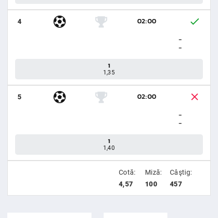
02:00
4
-
-
1
1,35
02:00
5
-
-
1
1,40
Cotă:
Miză:
Câştig:
4,57
100
457