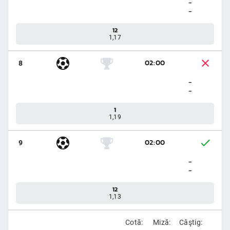
-
-
12
1,17
02:00
8
-
-
1
1,19
02:00
9
-
-
12
1,13
Cotă:
Miză:
Câştig: