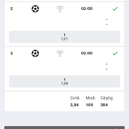
02:00
2
-
-
1
1,21
02:00
3
-
-
1
1,38
Cotă:
Miză:
Câştig:
3,84
100
384